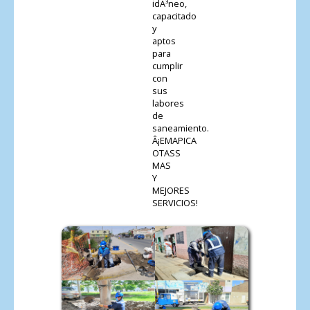
idÃ³neo,
capacitado
y
aptos
para
cumplir
con
sus
labores
de
saneamiento.
Â¡EMAPICA
OTASS
MAS
Y
MEJORES
SERVICIOS!