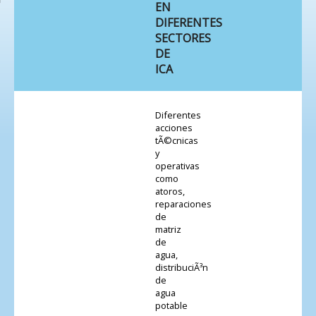
EN
DIFERENTES
SECTORES
DE
ICA
Diferentes
acciones
tÃ©cnicas
y
operativas
como
atoros,
reparaciones
de
matriz
de
agua,
distribuciÃ³n
de
agua
potable