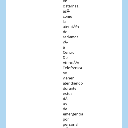
en
cisternas,
asÃ­
como
la
atenciÃ³n
de
reclamos
vÃ­
a
Centro
De
AtenciÃ³n
TelefÃ³nica
se
vienen
atendiendo
durante
estos
dÃ­
as
de
emergencia
por
personal