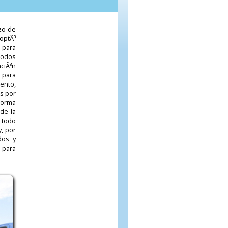
zo de
optÃ³
 para
todos
aciÃ³n
 para
ento,
s por
forma
de la
 todo
y, por
dos y
 para