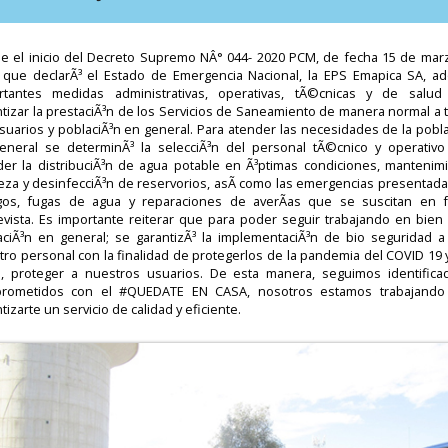
e el inicio del Decreto Supremo NÂ° 044- 2020 PCM, de fecha 15 de mar
 que declarÃ³ el Estado de Emergencia Nacional, la EPS Emapica SA, ad
rtantes medidas administrativas, operativas, tÃ©cnicas y de salud
ntizar la prestaciÃ³n de los Servicios de Saneamiento de manera normal a 
suarios y poblaciÃ³n en general. Para atender las necesidades de la pobl
eneral se determinÃ³ la selecciÃ³n del personal tÃ©cnico y operativo
der la distribuciÃ³n de agua potable en Ã³ptimas condiciones, mantenimi
ieza y desinfecciÃ³n de reservorios, asÃ­ como las emergencias presentada
gos, fugas de agua y reparaciones de averÃ­as que se suscitan en 
evista. Es importante reiterar que para poder seguir trabajando en bien 
aciÃ³n en general; se garantizÃ³ la implementaciÃ³n de bio seguridad a
ro personal con la finalidad de protegerlos de la pandemia del COVID 19 
, proteger a nuestros usuarios. De esta manera, seguimos identifica
rometidos con el #QUEDATE EN CASA, nosotros estamos trabajando
tizarte un servicio de calidad y eficiente.