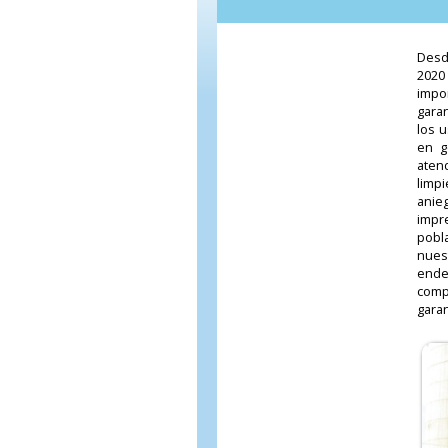
Desd
2020
impo
gara
los u
en g
aten
limp
anie
impr
pobl
nuest
ende
comp
garan