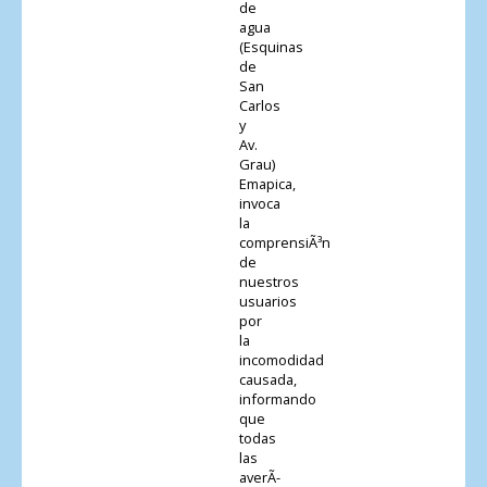
de
agua
(Esquinas
de
San
Carlos
y
Av.
Grau)
Emapica,
invoca
la
comprensiÃ³n
de
nuestros
usuarios
por
la
incomodidad
causada,
informando
que
todas
las
averÃ­