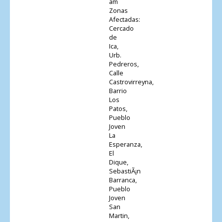
am
Zonas
Afectadas:
Cercado
de
Ica,
Urb.
Pedreros,
Calle
Castrovirreyna,
Barrio
Los
Patos,
Pueblo
Joven
La
Esperanza,
El
Dique,
SebastiÃ¡n
Barranca,
Pueblo
Joven
San
Martin,