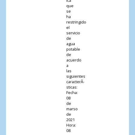
Ica
que
se
ha
restringido
el
servicio
de
agua
potable
de
acuerdo
a
las
siguientes
caracterÃ­
sticas:
Fecha:
08
de
marso
de
2021
Hora:
08