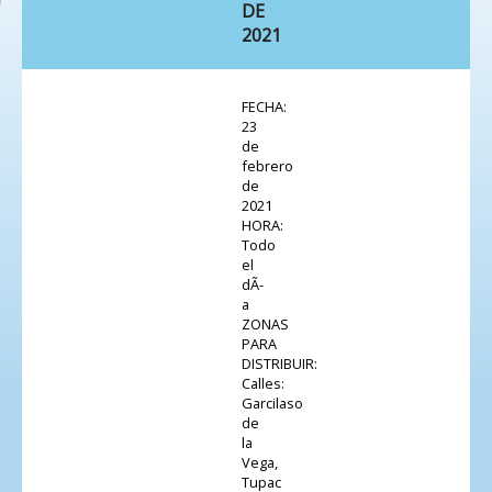
DE
2021
FECHA:
23
de
febrero
de
2021
HORA:
Todo
el
dÃ­
a
ZONAS
PARA
DISTRIBUIR:
Calles:
Garcilaso
de
la
Vega,
Tupac