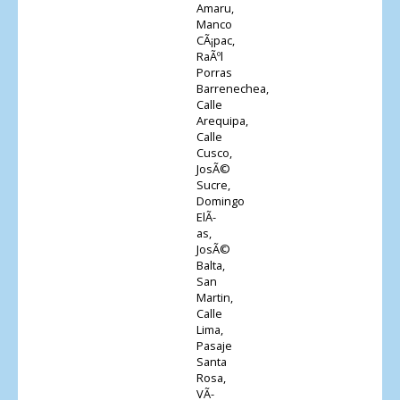
Amaru,
Manco
CÃ¡pac,
RaÃºl
Porras
Barrenechea,
Calle
Arequipa,
Calle
Cusco,
JosÃ©
Sucre,
Domingo
ElÃ­
as,
JosÃ©
Balta,
San
Martin,
Calle
Lima,
Pasaje
Santa
Rosa,
VÃ­