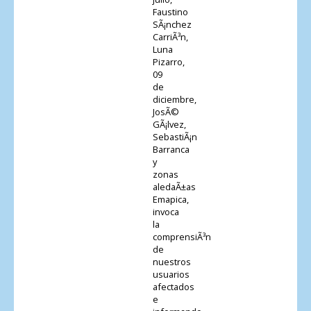
Faustino
SÃ¡nchez
CarriÃ³n,
Luna
Pizarro,
09
de
diciembre,
JosÃ©
GÃ¡lvez,
SebastiÃ¡n
Barranca
y
zonas
aledaÃ±as
Emapica,
invoca
la
comprensiÃ³n
de
nuestros
usuarios
afectados
e