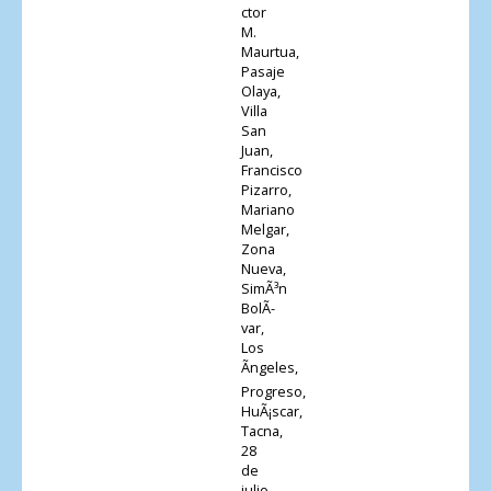
ctor
M.
Maurtua,
Pasaje
Olaya,
Villa
San
Juan,
Francisco
Pizarro,
Mariano
Melgar,
Zona
Nueva,
SimÃ³n
BolÃ­
var,
Los
Ãngeles,
Progreso,
HuÃ¡scar,
Tacna,
28
de
julio,