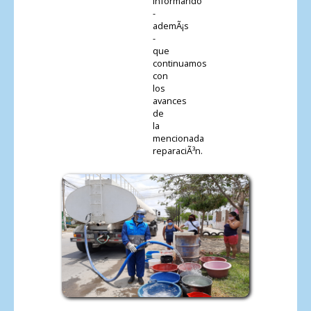
informando
-
ademÃ¡s
-
que
continuamos
con
los
avances
de
la
mencionada
reparaciÃ³n.