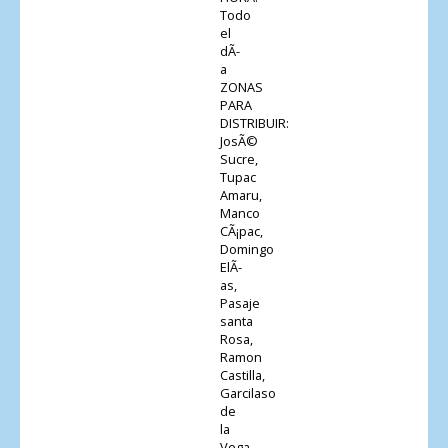
Todo
el
dÃ­
a
ZONAS
PARA
DISTRIBUIR:
JosÃ©
Sucre,
Tupac
Amaru,
Manco
CÃ¡pac,
Domingo
ElÃ­
as,
Pasaje
santa
Rosa,
Ramon
Castilla,
Garcilaso
de
la
Vega,