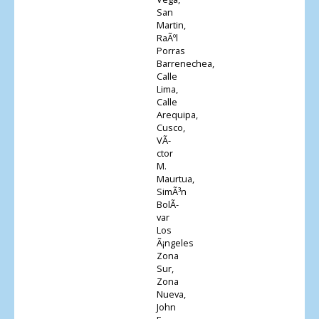
San
Martin,
RaÃºl
Porras
Barrenechea,
Calle
Lima,
Calle
Arequipa,
Cusco,
VÃ­
ctor
M.
Maurtua,
SimÃ³n
BolÃ­
var
Los
Ã¡ngeles
Zona
Sur,
Zona
Nueva,
John