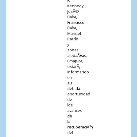
F.
Kennedy,
JosÃ©
Balta,
Francisco
Balta,
Manuel
Pardo
y
zonas
aledaÃ±as.
Emapica,
estarÃ¡
informando
en
su
debida
oportunidad
de
los
avances
de
la
recuperaciÃ³n
del