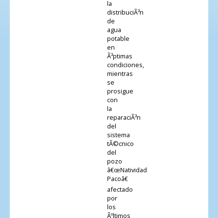
la
distribuciÃ³n
de
agua
potable
en
Ã³ptimas
condiciones,
mientras
se
prosigue
con
la
reparaciÃ³n
del
sistema
tÃ©cnico
del
pozo
â€œNatividad
Pacoâ€
afectado
por
los
Ãºltimos