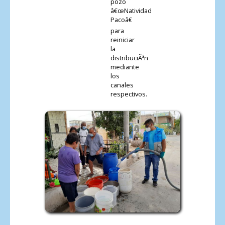
pozo
â€œNatividad
Pacoâ€
para
reiniciar
la
distribuciÃ³n
mediante
los
canales
respectivos.