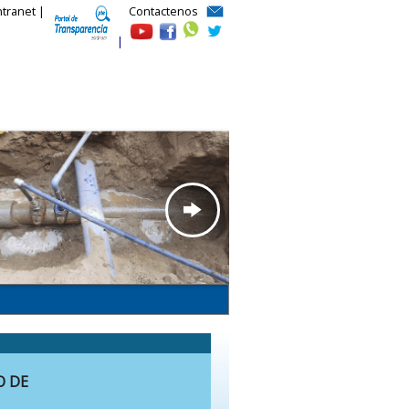
ntranet |
Contactenos
|
O DE