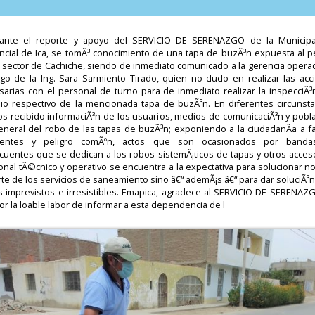
ante el reporte y apoyo del SERVICIO DE SERENAZGO de la Municipa
incial de Ica, se tomÃ³ conocimiento de una tapa de buzÃ³n expuesta al pe
l sector de Cachiche, siendo de inmediato comunicado a la gerencia operac
rgo de la Ing. Sara Sarmiento Tirado, quien no dudo en realizar las acc
sarias con el personal de turno para de inmediato realizar la inspecciÃ³n
io respectivo de la mencionada tapa de buzÃ³n. En diferentes circunsta
s recibido informaciÃ³n de los usuarios, medios de comunicaciÃ³n y pobla
eneral del robo de las tapas de buzÃ³n; exponiendo a la ciudadanÃ­a a fa
dentes y peligro comÃºn, actos que son ocasionados por band
ncuentes que se dedican a los robos sistemÃ¡ticos de tapas y otros acceso
nal tÃ©cnico y operativo se encuentra a la expectativa para solucionar n
rte de los servicios de saneamiento sino â€“ ademÃ¡s â€“ para dar soluciÃ³n
s imprevistos e irresistibles. Emapica, agradece al SERVICIO DE SERENAZ
or la loable labor de informar a esta dependencia de l