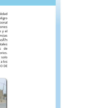
lidad
ligro
ional
iones
 y el
ncias
ciÃ³n
tales
as de
rios.
o solo
 a los
GO DE