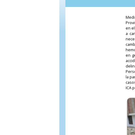
Medi
Prov
en e
a ca
nece
camb
hemo
en g
acci
deli
Perso
la pa
caso
ICA p