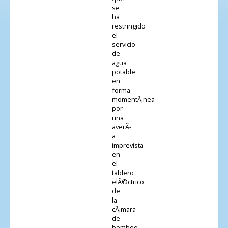
se
ha
restringido
el
servicio
de
agua
potable
en
forma
momentÃ¡nea
por
una
averÃ­
a
imprevista
en
el
tablero
elÃ©ctrico
de
la
cÃ¡mara
de
bombeo.