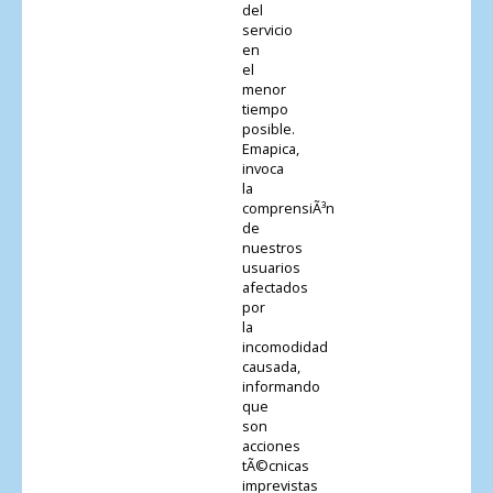
del
servicio
en
el
menor
tiempo
posible.
Emapica,
invoca
la
comprensiÃ³n
de
nuestros
usuarios
afectados
por
la
incomodidad
causada,
informando
que
son
acciones
tÃ©cnicas
imprevistas