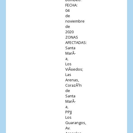
FECHA:
04
de
noviembre
de
2020
ZONAS
AFECTADAS:
Santa
MarÃ­
a,
Los
ViÃ±edos;
Las
Arenas,
CorazÃ³n
de
Santa
MarÃ­
a,
PPJJ
Los
Guarangos,
Av.