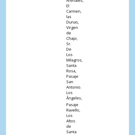
Arenales,
El
Carmen,
las
Dunas,
Virgen
de
Chapi,
Sr.
De
Los
Milagros,
Santa
Rosa,
Pasaje
San
Antonio.
Los
Ãngeles,
Pasaje
Ravello,
Los
Altos
de
Santa