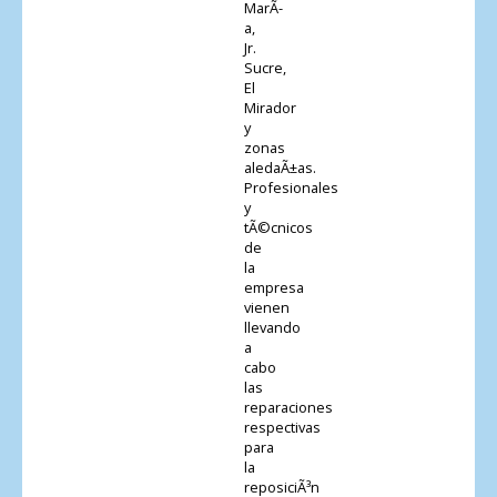
MarÃ­
a,
Jr.
Sucre,
El
Mirador
y
zonas
aledaÃ±as.
Profesionales
y
tÃ©cnicos
de
la
empresa
vienen
llevando
a
cabo
las
reparaciones
respectivas
para
la
reposiciÃ³n