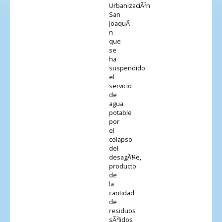
UrbanizaciÃ³n
San
JoaquÃ­
n
que
se
ha
suspendido
el
servicio
de
agua
potable
por
el
colapso
del
desagÃ¼e,
producto
de
la
cantidad
de
residuos
sÃ³lidos