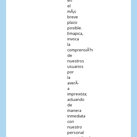
en
el
mÃ¡s
breve
plazo
posible.
Emapica,
invoca
la
comprensiÃ³n
de
nuestros
usuarios
por
la
averÃ­
a
imprevista;
actuando
de
manera
inmediata
con
nuestro
personal