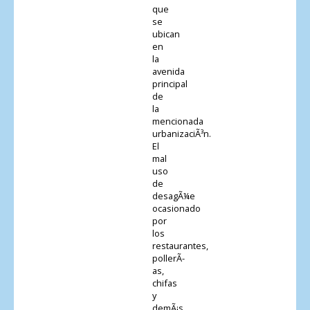
que
se
ubican
en
la
avenida
principal
de
la
mencionada
urbanizaciÃ³n.
El
mal
uso
de
desagÃ¼e
ocasionado
por
los
restaurantes,
pollerÃ­
as,
chifas
y
demÃ¡s