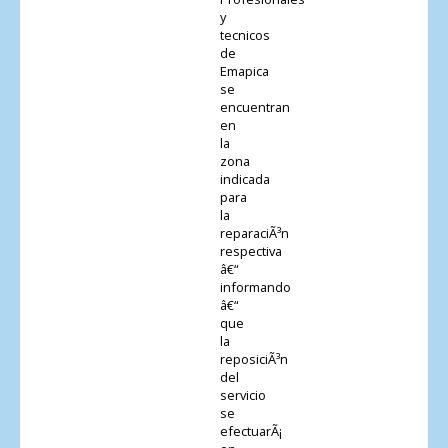
y
tecnicos
de
Emapica
se
encuentran
en
la
zona
indicada
para
la
reparaciÃ³n
respectiva
â€“
informando
â€“
que
la
reposiciÃ³n
del
servicio
se
efectuarÃ¡