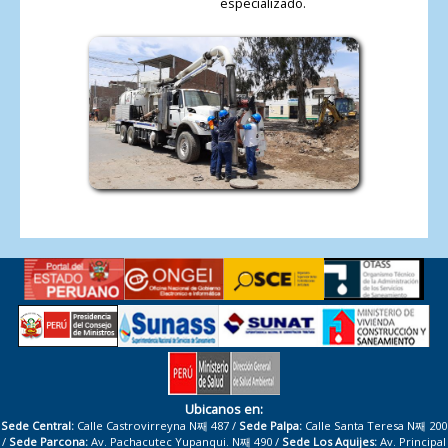
especializado.
Ubicanos en:
Sede Central:
Calle Castrovirreyna N째 487 /
Sede Palpa:
Calle Santa Teresa N째 200
/
Sede Parcona:
Av. Pachacutec Yupanqui. N째 490 /
Sede Los Aquijes:
Av. Principal