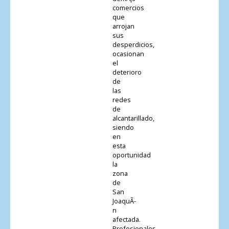
comercios
que
arrojan
sus
desperdicios,
ocasionan
el
deterioro
de
las
redes
de
alcantarillado,
siendo
en
esta
oportunidad
la
zona
de
San
JoaquÃ­
n
afectada.
Profesionales