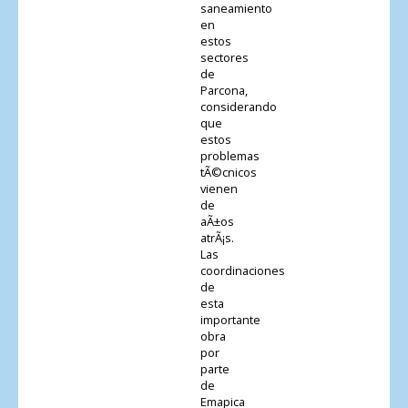
saneamiento
en
estos
sectores
de
Parcona,
considerando
que
estos
problemas
tÃ©cnicos
vienen
de
aÃ±os
atrÃ¡s.
Las
coordinaciones
de
esta
importante
obra
por
parte
de
Emapica