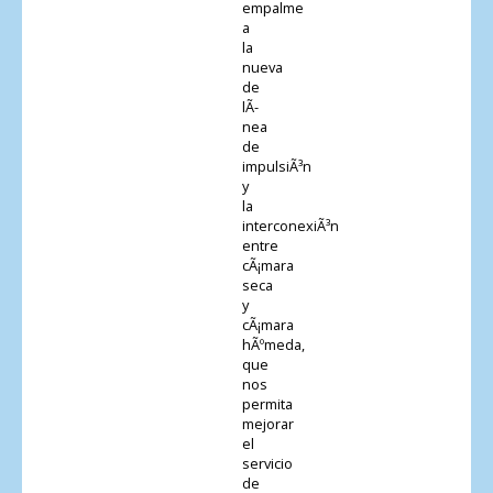
empalme
a
la
nueva
de
lÃ­
nea
de
impulsiÃ³n
y
la
interconexiÃ³n
entre
cÃ¡mara
seca
y
cÃ¡mara
hÃºmeda,
que
nos
permita
mejorar
el
servicio
de