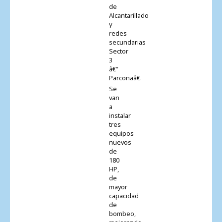
de
Alcantarillado
y
redes
secundarias
Sector
3
â€“
Parconaâ€.
Se
van
a
instalar
tres
equipos
nuevos
de
180
HP,
de
mayor
capacidad
de
bombeo,