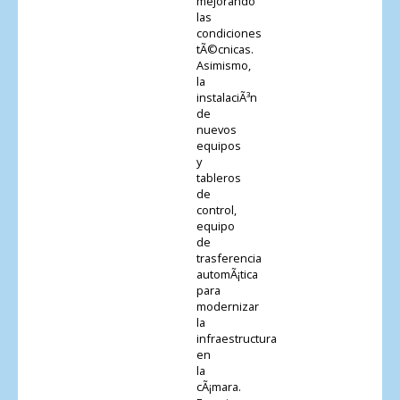
mejorando
las
condiciones
tÃ©cnicas.
Asimismo,
la
instalaciÃ³n
de
nuevos
equipos
y
tableros
de
control,
equipo
de
trasferencia
automÃ¡tica
para
modernizar
la
infraestructura
en
la
cÃ¡mara.