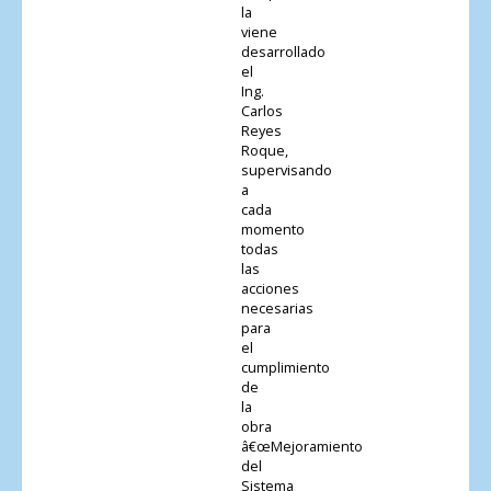
la
viene
desarrollado
el
Ing.
Carlos
Reyes
Roque,
supervisando
a
cada
momento
todas
las
acciones
necesarias
para
el
cumplimiento
de
la
obra
â€œMejoramiento
del
Sistema