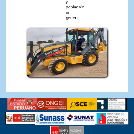
y
poblaciÃ³n
en
general.