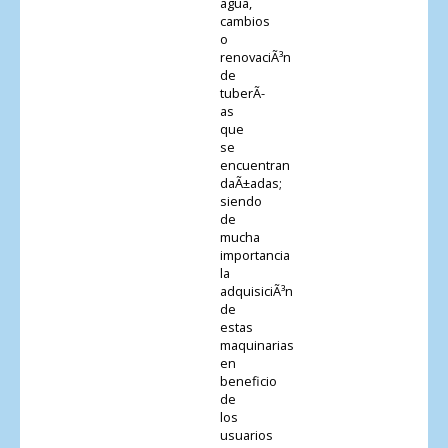
agua,
cambios
o
renovaciÃ³n
de
tuberÃ­
as
que
se
encuentran
daÃ±adas;
siendo
de
mucha
importancia
la
adquisiciÃ³n
de
estas
maquinarias
en
beneficio
de
los
usuarios