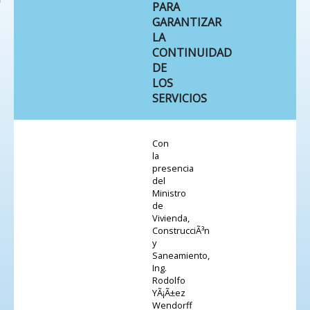
PARA
GARANTIZAR
LA
CONTINUIDAD
DE
LOS
SERVICIOS
Con
la
presencia
del
Ministro
de
Vivienda,
ConstrucciÃ³n
y
Saneamiento,
Ing.
Rodolfo
YÃ¡Ã±ez
Wendorff