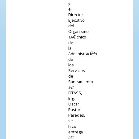
y
el
Director
Ejecutivo
del
Organismo
TÃ©cnico
de
la
AdministraciÃ³n
de
los
Servicios
de
Saneamiento
â€“
OTASS,
Ing.
Oscar
Pastor
Paredes,
se
hizo
entrega
â€“