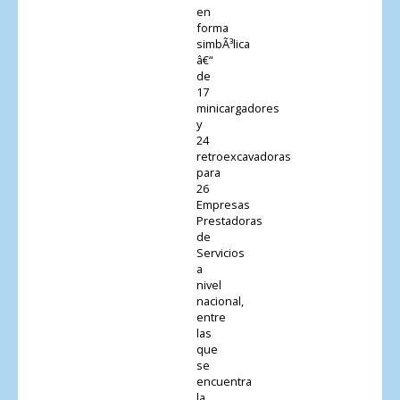
en
forma
simbÃ³lica
â€“
de
17
minicargadores
y
24
retroexcavadoras
para
26
Empresas
Prestadoras
de
Servicios
a
nivel
nacional,
entre
las
que
se
encuentra
la