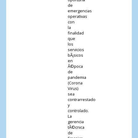
de
emergencias
operativas
con
la
finalidad
que
los
servicios
bÃ¡sicos
en
Ã©poca
de
pandemia
(Corona
Virus)
sea
contrarrestado
y
controlado.
La
gerencia
tÃ©cnica
de