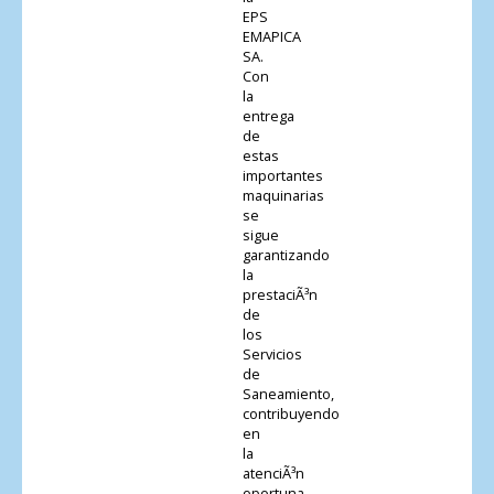
EPS
EMAPICA
SA.
Con
la
entrega
de
estas
importantes
maquinarias
se
sigue
garantizando
la
prestaciÃ³n
de
los
Servicios
de
Saneamiento,
contribuyendo
en
la
atenciÃ³n
oportuna