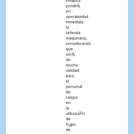
Emapica
pondrÃ¡
en
operatividad
inmediata
la
referida
maquinaria,
considerando
que
serÃ¡
de
mucha
utilidad
para
el
personal
de
campo
en
la
utilizaciÃ³n
de
fugas
de