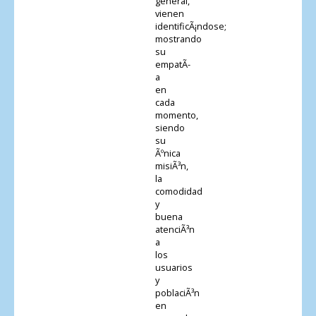
general,
vienen
identificÃ¡ndose;
mostrando
su
empatÃ­
a
en
cada
momento,
siendo
su
Ãºnica
misiÃ³n,
la
comodidad
y
buena
atenciÃ³n
a
los
usuarios
y
poblaciÃ³n
en