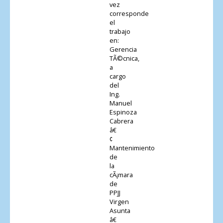
vez
corresponde
el
trabajo
en:
Gerencia
TÃ©cnica,
a
cargo
del
Ing.
Manuel
Espinoza
Cabrera
â€
¢
Mantenimiento
de
la
cÃ¡mara
de
PPJJ
Virgen
Asunta
â€