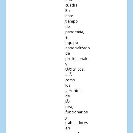
cuadra
En
este
tiempo
de
pandemia,
el
equipo
especializado
de
profesionales
y
tÃ©cnicos,
asÃ­
como
los
gerentes
de
lÃ­
nea,
funcionarios
y
trabajadores
en