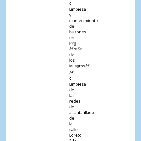
¢
Limpieza
y
mantenimiento
de
buzones
en
PPJJ
â€œSr.
de
los
Milagrosâ€
â€
¢
Limpieza
de
las
redes
de
alcantarillado
de
la
calle
Loreto
2da.