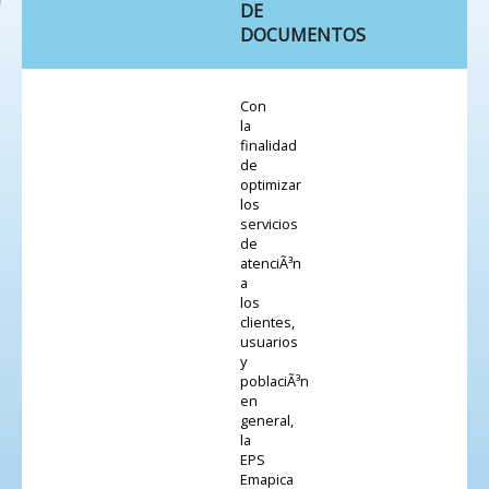
DE
DOCUMENTOS
Con
la
finalidad
de
optimizar
los
servicios
de
atenciÃ³n
a
los
clientes,
usuarios
y
poblaciÃ³n
en
general,
la
EPS
Emapica