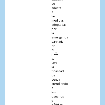
se
adapta
a
las
medidas
adoptadas
por
la
emergencia
sanitaria
en
el
paÃ­
s,
con
la
finalidad
de
seguir
atendiendo
a
los
usuarios
y
pÃºblico