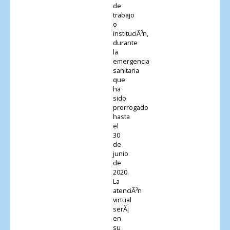
de
trabajo
o
instituciÃ³n,
durante
la
emergencia
sanitaria
que
ha
sido
prorrogado
hasta
el
30
de
junio
de
2020.
La
atenciÃ³n
virtual
serÃ¡
en
su