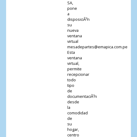
SA,
pone
a
disposiciÃ³n
su
nueva
ventana
virtual
mesadepartes@emapica.com.pe
Esta
ventana
virtual,
permite
recepcionar
todo
tipo
de
documentaciÃ³n
desde
la
comodidad
de
su
hogar,
centro