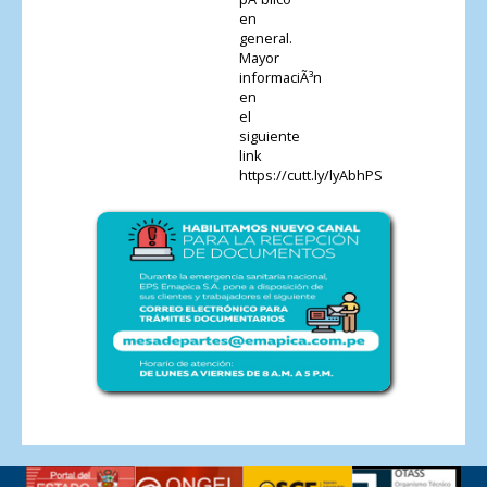
en
general.
Mayor
informaciÃ³n
en
el
siguiente
link
https://cutt.ly/lyAbhPS