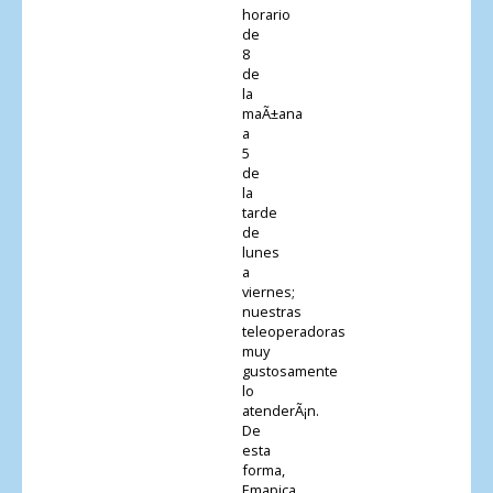
horario
de
8
de
la
maÃ±ana
a
5
de
la
tarde
de
lunes
a
viernes;
nuestras
teleoperadoras
muy
gustosamente
lo
atenderÃ¡n.
De
esta
forma,
Emapica