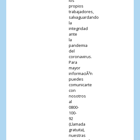
los
propios
trabajadores,
salvaguardando
la
integridad
ante
la
pandemia
del
coronavirus.
Para
mayor
informaciÃ³n
puedes
comunicarte
con
nosotros
al
0800-
100-
92
(Llamada
gratuita),
nuestras