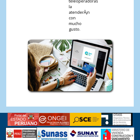
teleoperadoras
la
atenderÃ¡n
con
mucho
gusto.