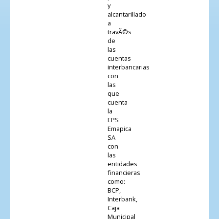
y
alcantarillado
a
travÃ©s
de
las
cuentas
interbancarias
con
las
que
cuenta
la
EPS
Emapica
SA
con
las
entidades
financieras
como:
BCP,
Interbank,
Caja
Municipal