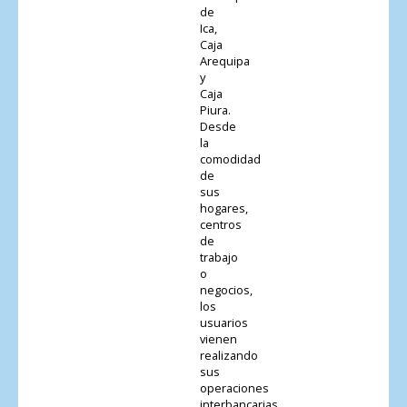
de
Ica,
Caja
Arequipa
y
Caja
Piura.
Desde
la
comodidad
de
sus
hogares,
centros
de
trabajo
o
negocios,
los
usuarios
vienen
realizando
sus
operaciones
interbancarias,