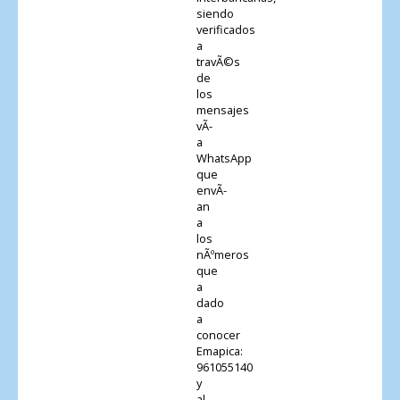
siendo
verificados
a
travÃ©s
de
los
mensajes
vÃ­
a
WhatsApp
que
envÃ­
an
a
los
nÃºmeros
que
a
dado
a
conocer
Emapica:
961055140
y
al