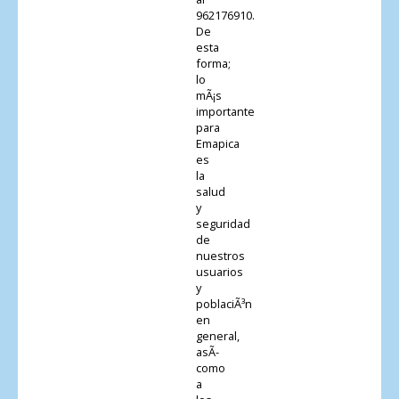
962176910.
De
esta
forma;
lo
mÃ¡s
importante
para
Emapica
es
la
salud
y
seguridad
de
nuestros
usuarios
y
poblaciÃ³n
en
general,
asÃ­
como
a