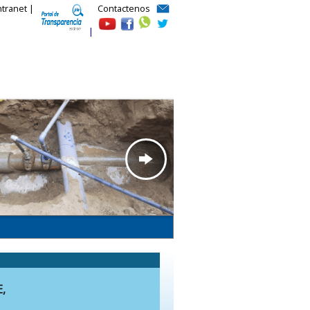
ntranet |
Contactenos
|
,