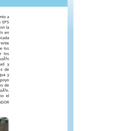
nto a
a EPS
on la
ºn en
icada
rente
e los
r los
nciÃ³n
dad y
es de
gua y
Apoyo
os de
iÃ³n.
io el
JADOR