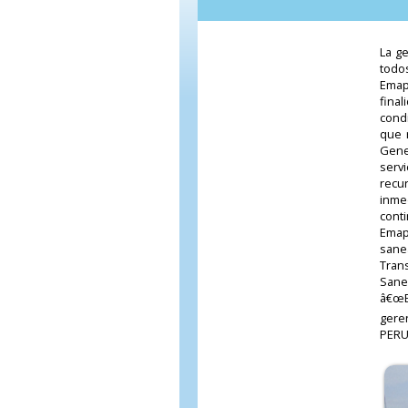
La g
todo
Emap
fina
cond
que 
Gene
serv
recur
inme
cont
Emap
sane
Tran
Sane
â€œE
gere
PERU