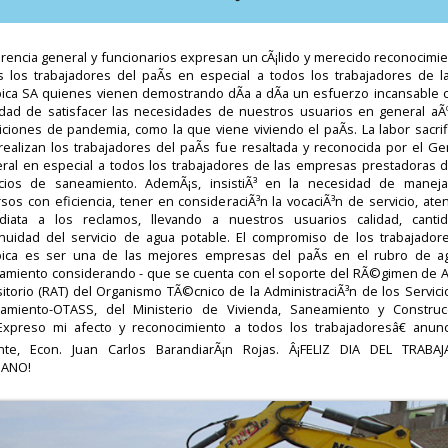
erencia general y funcionarios expresan un cÃ¡lido y merecido reconocimie
s los trabajadores del paÃ­s en especial a todos los trabajadores de l
ica SA quienes vienen demostrando dÃ­a a dÃ­a un esfuerzo incansable c
lidad de satisfacer las necesidades de nuestros usuarios en general aÃ
iciones de pandemia, como la que viene viviendo el paÃ­s. La labor sacrif
realizan los trabajadores del paÃ­s fue resaltada y reconocida por el Ge
ral en especial a todos los trabajadores de las empresas prestadoras d
icios de saneamiento. AdemÃ¡s, insistiÃ³ en la necesidad de maneja
sos con eficiencia, tener en consideraciÃ³n la vocaciÃ³n de servicio, ate
diata a los reclamos, llevando a nuestros usuarios calidad, canti
inuidad del servicio de agua potable. El compromiso de los trabajador
ica es ser una de las mejores empresas del paÃ­s en el rubro de a
amiento considerando - que se cuenta con el soporte del RÃ©gimen de 
sitorio (RAT) del Organismo TÃ©cnico de la AdministraciÃ³n de los Servici
amiento-OTASS, del Ministerio de Vivienda, Saneamiento y Construcc
xpreso mi afecto y reconocimiento a todos los trabajadoresâ€ anunc
nte, Econ. Juan Carlos BarandiarÃ¡n Rojas. Â¡FELIZ DIA DEL TRABA
ANO!