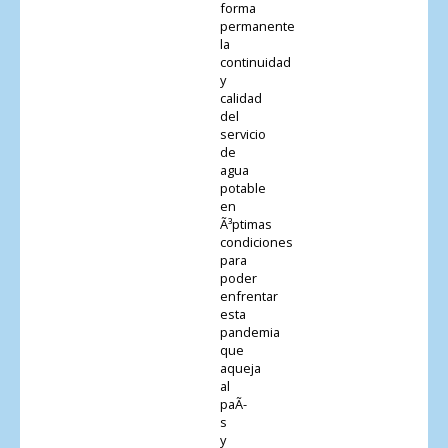
forma
permanente
la
continuidad
y
calidad
del
servicio
de
agua
potable
en
Ã³ptimas
condiciones
para
poder
enfrentar
esta
pandemia
que
aqueja
al
paÃ­
s
y