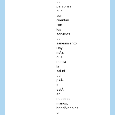
de
personas
que
aun
cuentan
con
los
servicios
de
saneamiento.
Hoy
mÃ¡s
que
nunca
la
salud
del
paÃ­
s
estÃ¡
en
nuestras
manos,
brindÃ¡ndoles
en