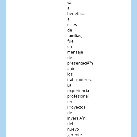
va
a
beneficiar
a
miles
de
familias;
fue
su
mensaje
de
presentaciÃ³n
ante
los
trabajadores.
La
experiencia
profesional
en
Proyectos
de
InversiÃ³n,
del
nuevo
gerente