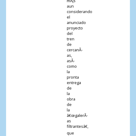
mÃ¡s
aun
considerando
el
anunciado
proyecto
del
tren
de
cercanÃ­
as,
asÃ­
como
la
pronta
entrega
de
la
obra
de
la
â€œgalerÃ­
as
filtrantesâ€,
que