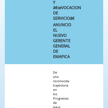
Y
â€œVOCACION
DE
SERVICIOâ€
ANUNCIO
EL
NUEVO
GERENTE
GENERAL
DE
EMAPICA
De
una
reconocida
trayectoria
en
los
Programas
de
Agua