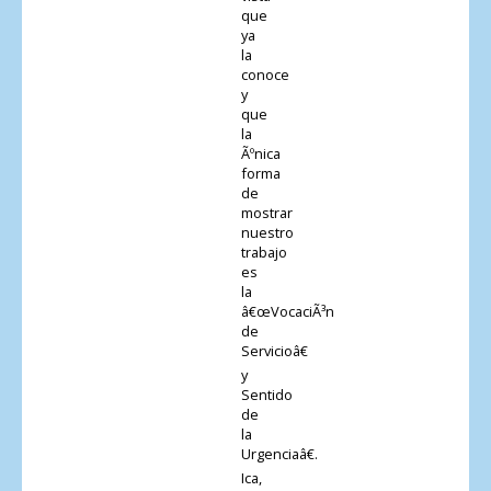
que
ya
la
conoce
y
que
la
Ãºnica
forma
de
mostrar
nuestro
trabajo
es
la
â€œVocaciÃ³n
de
Servicioâ€
y
Sentido
de
la
Urgenciaâ€.
Ica,