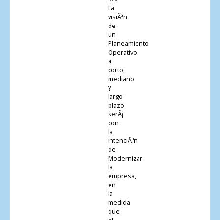
La
visiÃ³n
de
un
Planeamiento
Operativo
a
corto,
mediano
y
largo
plazo
serÃ¡
con
la
intenciÃ³n
de
Modernizar
la
empresa,
en
la
medida
que
el