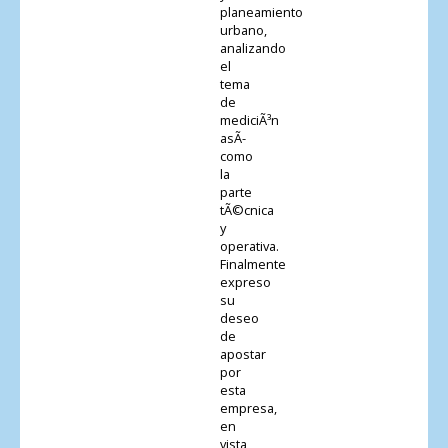
planeamiento
urbano,
analizando
el
tema
de
mediciÃ³n
asÃ­
como
la
parte
tÃ©cnica
y
operativa.
Finalmente
expreso
su
deseo
de
apostar
por
esta
empresa,
en
vista