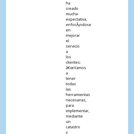
ha
creado
mucha
expectativa,
enfocÃ¡ndose
en
mejorar
el
servicio
a
los
clientes:
â€œVamos
a
tener
todas
las
herramientas
necesarias,
para
implementar,
mediante
un
catastro
y