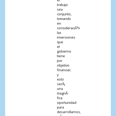
trabajo
sea
conjunto,
tomando
en
consideraciÃ³n
las
inversiones
que
el
gobierno
tiene
por
objetivo
financiar;
y
esto
serÃ¡
una
magnÃ­
fica
oportunidad
para
desarrollarnos,