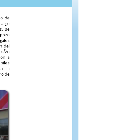
to de
 cargo
s, se
 pozo
egales
n del
uciÃ³n
on la
biles
ca la
ro de