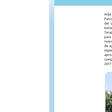
Ante
Parco
del 
toma
Tarap
para
nuevo
de a
impl
apro
comp
2017