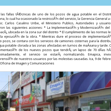
 las fallas tÃ©cnicas de uno de los pozos de agua potable en el Distri
na, lo cual ha ocasionado la restricciÃ³n del servicio, la Gerencia General a
Lic. Carlos Casalino Uribe, el Ministerio Publico, Autoridades y usuario
ron las siguientes acciones: * La ImplementaciÃ³n y ModernizaciÃ³n del
acÃ¡, ubicada en la zona sur del distrito * El cumplimiento de las normas l
 la ejecuciÃ³n de la obra. * Mientras dure el proceso de implementaciÃ³
 pozo, se contara con los servicios de camiones cisternas para la distrib
gua potable clorada a las zonas afectadas en turnos de maÃ±ana y tarde. C
ementaciÃ³n de los nuevos pozos que tendrÃ¡ un lapso de 70 dÃ­as hÃ¡
ximadamente, el servicio se estarÃ¡ normalizando. Emapica, invo
rensiÃ³n de nuestros usuarios por las molestias causadas. Ica, 9 de febre
 Oficina de Imagen y Comunicaciones