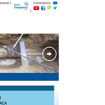
ntranet |
Contactenos
|
N
ACA