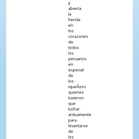
y
abierta
la
herida
en
los
corazones
de
todos
los
peruanos
en
especial
de
los
iqueÃ±os
quienes
tuvieron
que
luchar
arduamente
para
levantarse
de
los