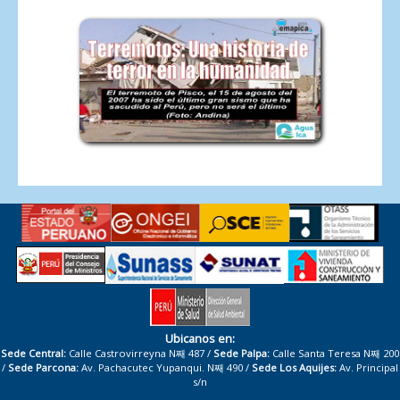
Ubicanos en:
Sede Central:
Calle Castrovirreyna N째 487 /
Sede Palpa:
Calle Santa Teresa N째 200
/
Sede Parcona:
Av. Pachacutec Yupanqui. N째 490 /
Sede Los Aquijes:
Av. Principal
s/n