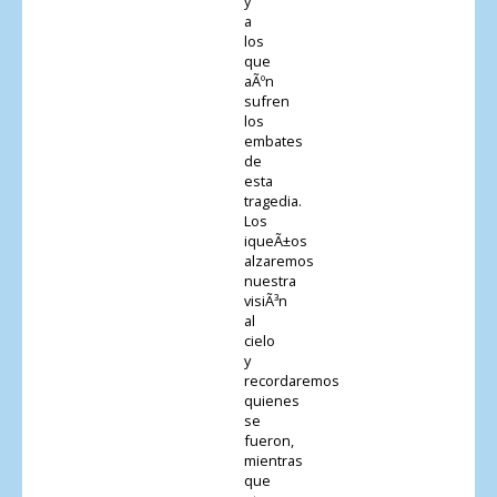
y
a
los
que
aÃºn
sufren
los
embates
de
esta
tragedia.
Los
iqueÃ±os
alzaremos
nuestra
visiÃ³n
al
cielo
y
recordaremos
quienes
se
fueron,
mientras
que