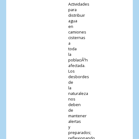
Actividades
para
distribuir
agua
en
camiones
cisternas
a
toda
la
poblaciÃ³n
afectada.
Los
desbordes
de
la
naturaleza
nos
deben
de
mantener
alertas
y
preparados;
reflexionando