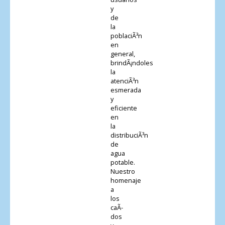
y
de
la
poblaciÃ³n
en
general,
brindÃ¡ndoles
la
atenciÃ³n
esmerada
y
eficiente
en
la
distribuciÃ³n
de
agua
potable.
Nuestro
homenaje
a
los
caÃ­
dos