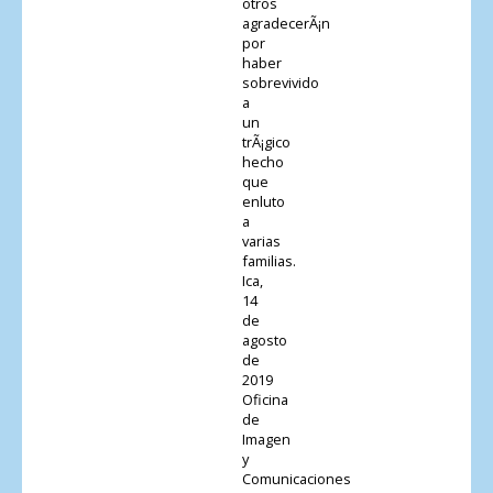
otros
agradecerÃ¡n
por
haber
sobrevivido
a
un
trÃ¡gico
hecho
que
enluto
a
varias
familias.
Ica,
14
de
agosto
de
2019
Oficina
de
Imagen
y
Comunicaciones