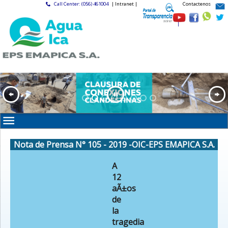
Call Center: (056) 461004
| Intranet |
Contactenos
|
Nota de Prensa N° 105 - 2019 -OIC-EPS EMAPICA S.A.
A
12
aÃ±os
de
la
tragedia