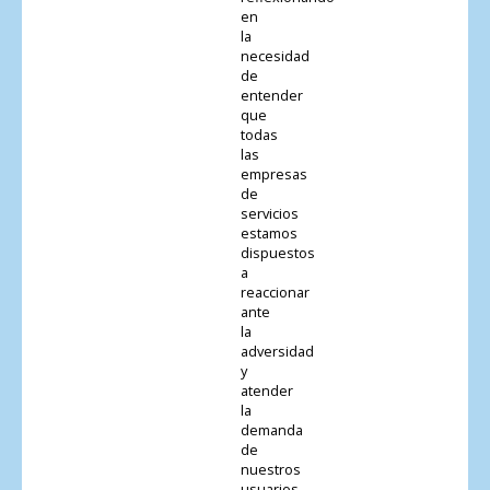
en
la
necesidad
de
entender
que
todas
las
empresas
de
servicios
estamos
dispuestos
a
reaccionar
ante
la
adversidad
y
atender
la
demanda
de
nuestros
usuarios