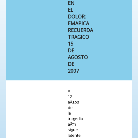
EN
EL
DOLOR:
EMAPICA
RECUERDA
TRAGICO
15
DE
AGOSTO
DE
2007
A
12
aÃ±os
de
la
tragedia
aÃºn
sigue
latente