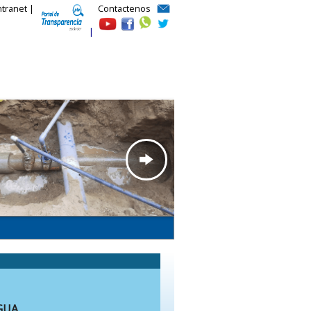
ntranet |
Contactenos
|
GUA