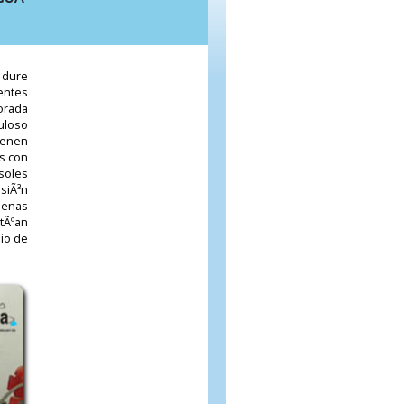
 dure
entes
orada
uloso
ienen
os con
soles
nsiÃ³n
penas
tÃºan
lio de