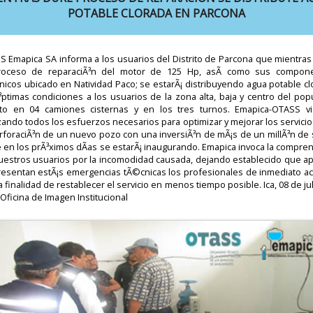
POTABLE CLORADA EN PARCONA
PS Emapica SA informa a los usuarios del Distrito de Parcona que mientras
roceso de reparaciÃ³n del motor de 125 Hp, asÃ­ como sus compon
nicos ubicado en Natividad Paco; se estarÃ¡ distribuyendo agua potable cl
³ptimas condiciones a los usuarios de la zona alta, baja y centro del pop
rito en 04 camiones cisternas y en los tres turnos. Emapica-OTASS v
zando todos los esfuerzos necesarios para optimizar y mejorar los servici
erforaciÃ³n de un nuevo pozo con una inversiÃ³n de mÃ¡s de un millÃ³n de 
 en los prÃ³ximos dÃ­as se estarÃ¡ inaugurando. Emapica invoca la compre
uestros usuarios por la incomodidad causada, dejando establecido que a
resentan estÃ¡s emergencias tÃ©cnicas los profesionales de inmediato ac
a finalidad de restablecer el servicio en menos tiempo posible. Ica, 08 de ju
Oficina de Imagen Institucional