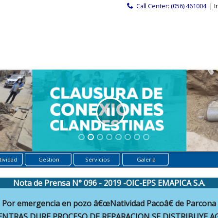
Call Center: (056) 461004
| I
ividad
Gestion
Servicios
Galeria
Nota de Prensa N° 096 - 2019 -OIC-EPS EMAPICA S.A.
Por emergencia en pozo â€œNatividad Pacoâ€ de Parcona
ENTRAS DURE PROCESO DE REPARACION SE DISTRIBUYE A