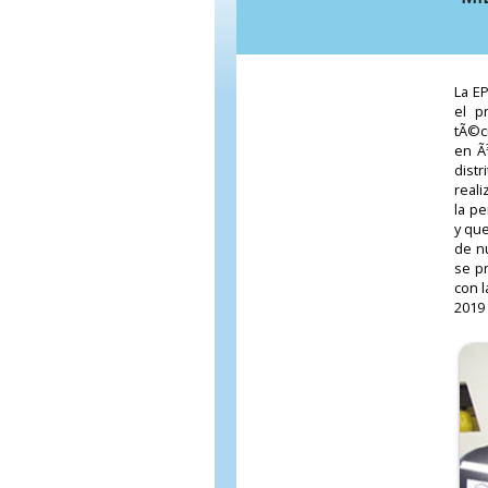
La E
el p
tÃ©c
en Ã
dist
reali
la p
y que
de n
se p
con l
2019 