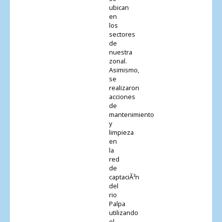
ubican
en
los
sectores
de
nuestra
zonal.
Asimismo,
se
realizaron
acciones
de
mantenimiento
y
limpieza
en
la
red
de
captaciÃ³n
del
rio
Palpa
utilizando
el