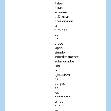
Palpa,
estas
acciones
tÃ©cnicas
ocasionaron
la
turbidez
por
un
breve
lapso
siendo
inmediatamente
solucionados
con
la
ejecuciÃ³n
de
purgas
en
los
diferentes
grifos
que
se