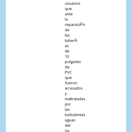
usuarios
que
ante
la
reparaciÃ³n
de
las
tuberÃ­
as
de
10
pulgadas
de
PVC
que
fueron
arrasados
y
maltratadas
por
las
turbulentas
aguas
del
rio