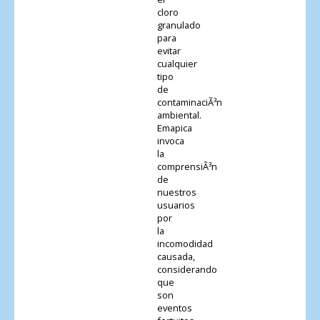
cloro
granulado
para
evitar
cualquier
tipo
de
contaminaciÃ³n
ambiental.
Emapica
invoca
la
comprensiÃ³n
de
nuestros
usuarios
por
la
incomodidad
causada,
considerando
que
son
eventos