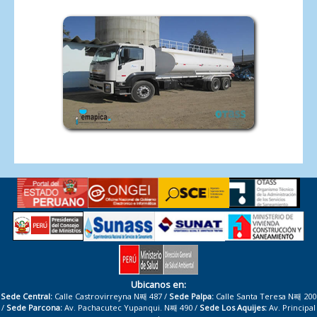
Ubicanos en:
Sede Central:
Calle Castrovirreyna N째 487 /
Sede Palpa:
Calle Santa Teresa N째 200
/
Sede Parcona:
Av. Pachacutec Yupanqui. N째 490 /
Sede Los Aquijes:
Av. Principal