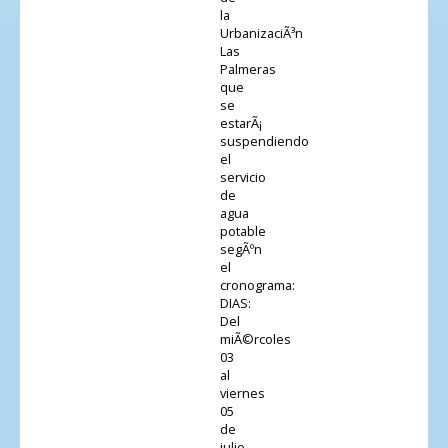
la
UrbanizaciÃ³n
Las
Palmeras
que
se
estarÃ¡
suspendiendo
el
servicio
de
agua
potable
segÃºn
el
cronograma:
DIAS:
Del
miÃ©rcoles
03
al
viernes
05
de
julio