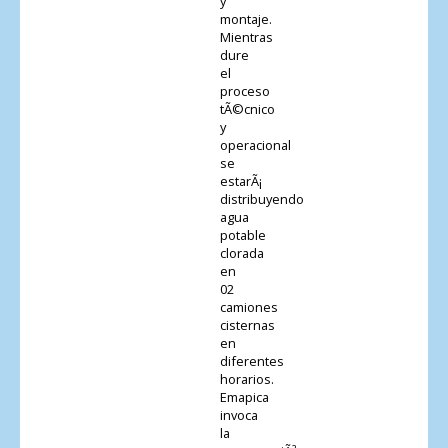
y
montaje.
Mientras
dure
el
proceso
tÃ©cnico
y
operacional
se
estarÃ¡
distribuyendo
agua
potable
clorada
en
02
camiones
cisternas
en
diferentes
horarios.
Emapica
invoca
la