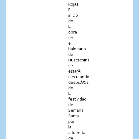
Rojas.
El
inicio
de
la
obra
en
el
balneario
de
Huacachina
se
estarÃ¡
ejecutando
despuÃ©s
de
la
festividad
de
Semana
Santa
por
la
afluencia
de