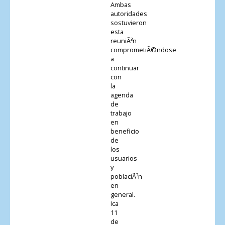
Ambas
autoridades
sostuvieron
esta
reuniÃ³n
comprometiÃ©ndose
a
continuar
con
la
agenda
de
trabajo
en
beneficio
de
los
usuarios
y
poblaciÃ³n
en
general.
Ica
11
de