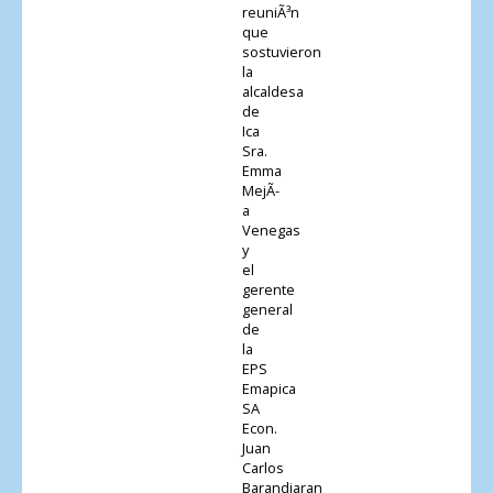
reuniÃ³n
que
sostuvieron
la
alcaldesa
de
Ica
Sra.
Emma
MejÃ­
a
Venegas
y
el
gerente
general
de
la
EPS
Emapica
SA
Econ.
Juan
Carlos
Barandiaran