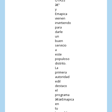
OTASS
â€“
y
Emapica
vienen
invirtiendo
para
darle
un
buen
servicio
a
este
populoso
distrito.
La
primera
autoridad
edil
destaco
el
programa
â€œEmapica
en
tu