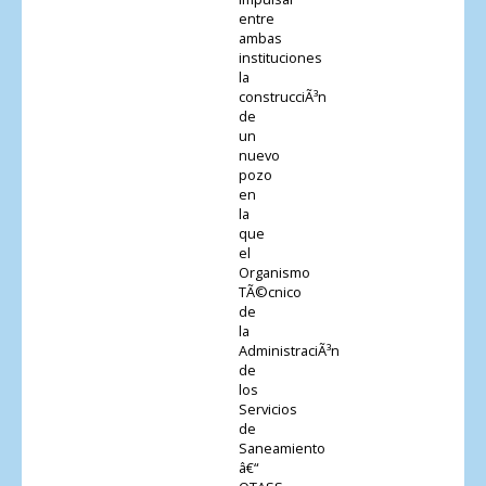
entre
ambas
instituciones
la
construcciÃ³n
de
un
nuevo
pozo
en
la
que
el
Organismo
TÃ©cnico
de
la
AdministraciÃ³n
de
los
Servicios
de
Saneamiento
â€“