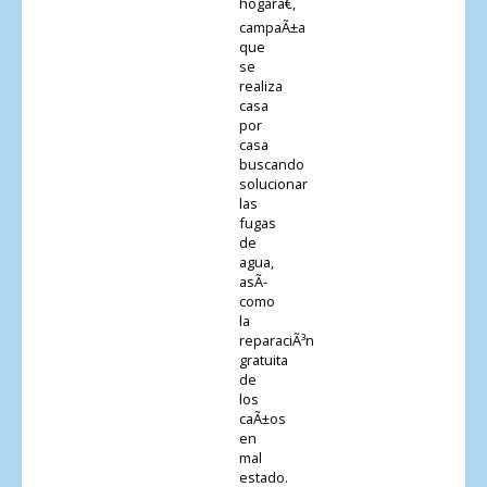
hogarâ€,
campaÃ±a
que
se
realiza
casa
por
casa
buscando
solucionar
las
fugas
de
agua,
asÃ­
como
la
reparaciÃ³n
gratuita
de
los
caÃ±os
en
mal
estado.