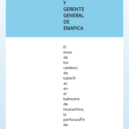
Y
GERENTE
GENERAL
DE
EMAPICA
El
inicio
de
los
cambios
de
tuberÃ­
as
en
el
balneario
de
Huacachina,
la
perforaciÃ³n
de