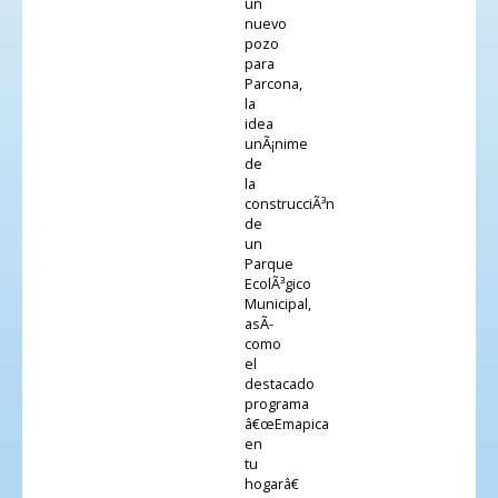
un
nuevo
pozo
para
Parcona,
la
idea
unÃ¡nime
de
la
construcciÃ³n
de
un
Parque
EcolÃ³gico
Municipal,
asÃ­
como
el
destacado
programa
â€œEmapica
en
tu
hogarâ€