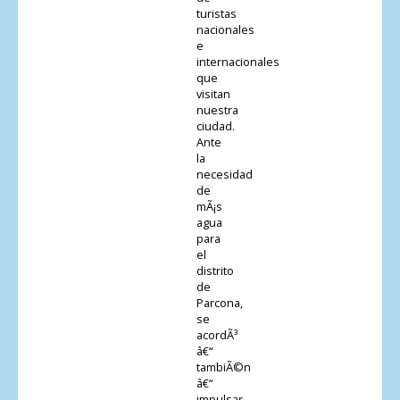
turistas
nacionales
e
internacionales
que
visitan
nuestra
ciudad.
Ante
la
necesidad
de
mÃ¡s
agua
para
el
distrito
de
Parcona,
se
acordÃ³
â€“
tambiÃ©n
â€“
impulsar