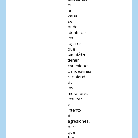
en
la
zona
se
pudo
identificar
los
lugares
que
tambiÃ©n
tienen
conexiones
clandestinas
recibiendo
de
los
moradores
insultos
e
intento
de
agresiones,
pero
que
fue