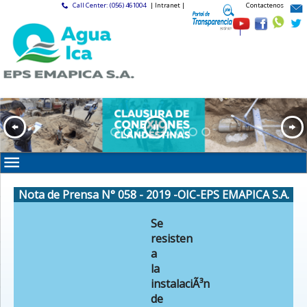
Call Center: (056) 461004
| Intranet |
Contactenos
|
Nota de Prensa N° 058 - 2019 -OIC-EPS EMAPICA S.A.
Se
resisten
a
la
instalaciÃ³n
de