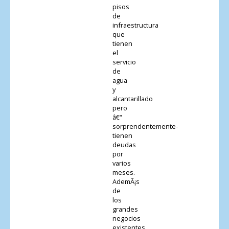
pisos
de
infraestructura
que
tienen
el
servicio
de
agua
y
alcantarillado
pero
â€“
sorprendentemente-
tienen
deudas
por
varios
meses.
AdemÃ¡s
de
los
grandes
negocios
existentes