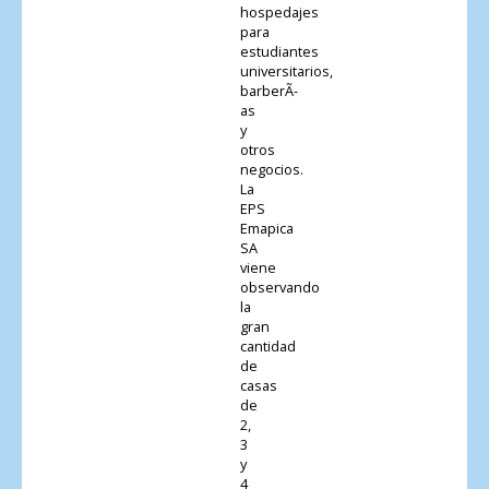
hospedajes
para
estudiantes
universitarios,
barberÃ­
as
y
otros
negocios.
La
EPS
Emapica
SA
viene
observando
la
gran
cantidad
de
casas
de
2,
3
y
4