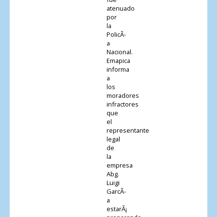
atenuado
por
la
PolicÃ­
a
Nacional.
Emapica
informa
a
los
moradores
infractores
que
el
representante
legal
de
la
empresa
Abg.
Luigi
GarcÃ­
a
estarÃ¡