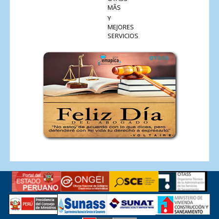
MÃS
Y
MEJORES
SERVICIOS