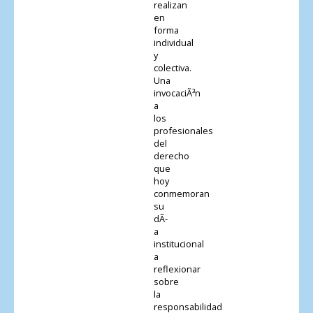
realizan
en
forma
individual
y
colectiva.
Una
invocaciÃ³n
a
los
profesionales
del
derecho
que
hoy
conmemoran
su
dÃ­
a
institucional
a
reflexionar
sobre
la
responsabilidad