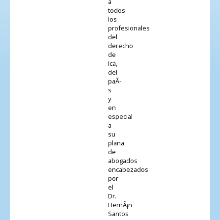
a
todos
los
profesionales
del
derecho
de
Ica,
del
paÃ­
s
y
en
especial
a
su
plana
de
abogados
encabezados
por
el
Dr.
HernÃ¡n
Santos