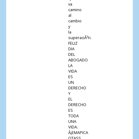
va
camino
al
cambio
y
la
superaciÃ³n.
FELIZ
DIA
DEL
ABOGADO
LA
VIDA
ES
UN
DERECHO
Y
EL
DERECHO
ES
TODA
UNA
VIDA.
Â¡EMAPICA
OTASS