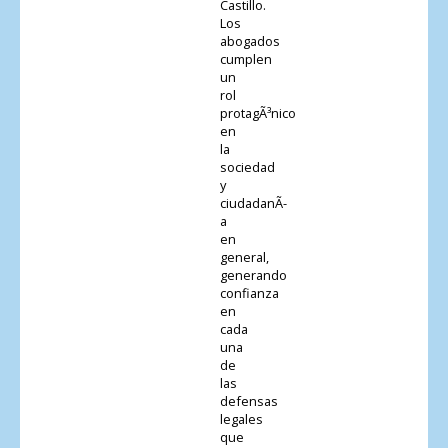
Castillo.
Los
abogados
cumplen
un
rol
protagÃ³nico
en
la
sociedad
y
ciudadanÃ­
a
en
general,
generando
confianza
en
cada
una
de
las
defensas
legales
que