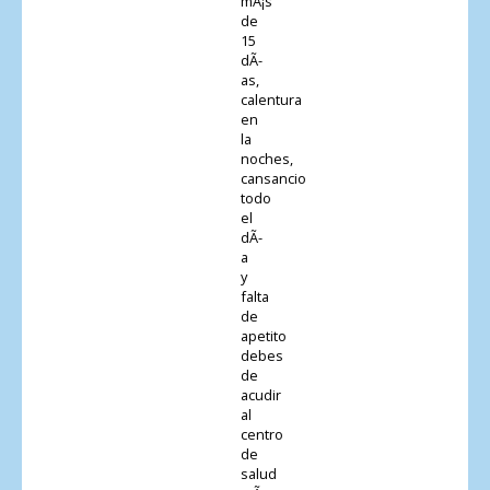
mÃ¡s
de
15
dÃ­
as,
calentura
en
la
noches,
cansancio
todo
el
dÃ­
a
y
falta
de
apetito
debes
de
acudir
al
centro
de
salud