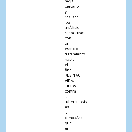
mÃ¡s
cercano
y
realizar
los
anÃ¡lisis
respectivos
con
un
estricto
tratamiento
hasta
el
final.
RESPIRA
VIDA.-
Juntos
contra
la
tuberculosis
es
la
campaÃ±a
que
en