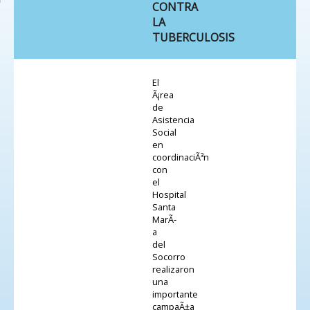
CONTRA
LA
TUBERCULOSIS
El
Ã¡rea
de
Asistencia
Social
en
coordinaciÃ³n
con
el
Hospital
Santa
MarÃ­
a
del
Socorro
realizaron
una
importante
campaÃ±a