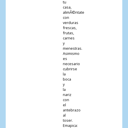
tu
casa,
alimÃ©ntate
con
verduras
frescas,
frutas,
carnes
y
menestras.
Asimismo
es
necesario
cubrirse
la
boca
y
la
nariz
con
el
antebrazo
al
toser.
Emapica: