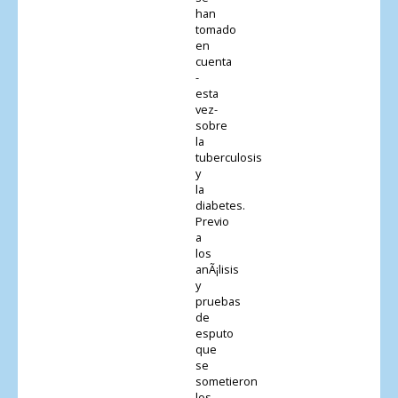
han
tomado
en
cuenta
-
esta
vez-
sobre
la
tuberculosis
y
la
diabetes.
Previo
a
los
anÃ¡lisis
y
pruebas
de
esputo
que
se
sometieron
los