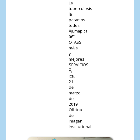
La
tuberculosis
la
paramos
todos
Â¡Emapica
â€“
OTASS
mÃ¡s
y
mejores
SERVICIOS
Â¡
Ica,
21
de
marzo
de
2019
Oficina
de
Imagen
Institucional