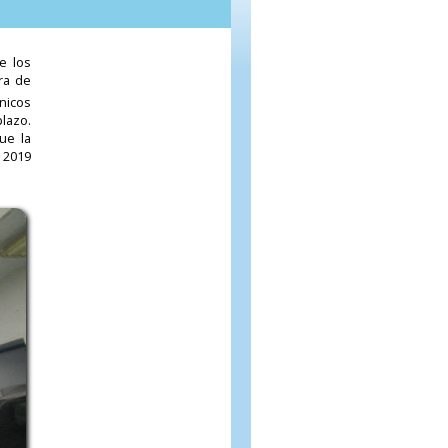
e los
ra de
cnicos
lazo.
ue la
 2019