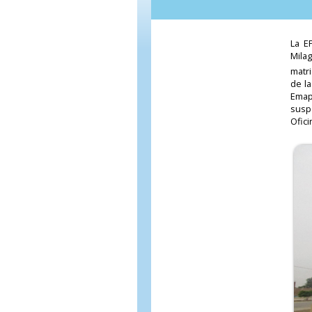
La E
Mila
matri
de l
Emap
susp
Ofici