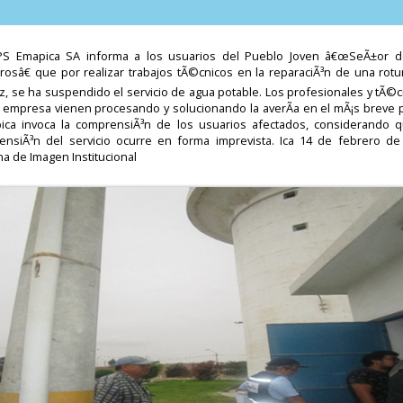
PS Emapica SA informa a los usuarios del Pueblo Joven â€œSeÃ±or d
grosâ€ que por realizar trabajos tÃ©cnicos en la reparaciÃ³n de una rotu
z, se ha suspendido el servicio de agua potable. Los profesionales y tÃ©
a empresa vienen procesando y solucionando la averÃ­a en el mÃ¡s breve p
ica invoca la comprensiÃ³n de los usuarios afectados, considerando q
ensiÃ³n del servicio ocurre en forma imprevista. Ica 14 de febrero de
na de Imagen Institucional