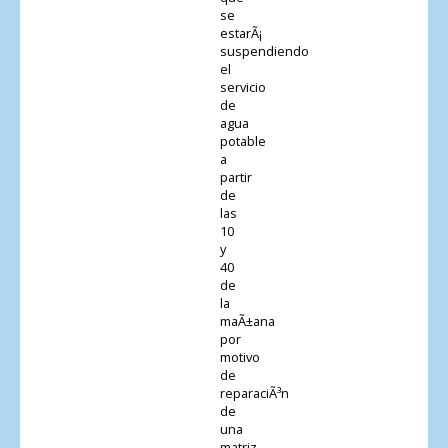
se
estarÃ¡
suspendiendo
el
servicio
de
agua
potable
a
partir
de
las
10
y
40
de
la
maÃ±ana
por
motivo
de
reparaciÃ³n
de
una
matriz