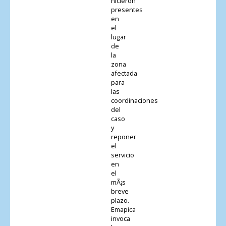
hicieron
presentes
en
el
lugar
de
la
zona
afectada
para
las
coordinaciones
del
caso
y
reponer
el
servicio
en
el
mÃ¡s
breve
plazo.
Emapica
invoca