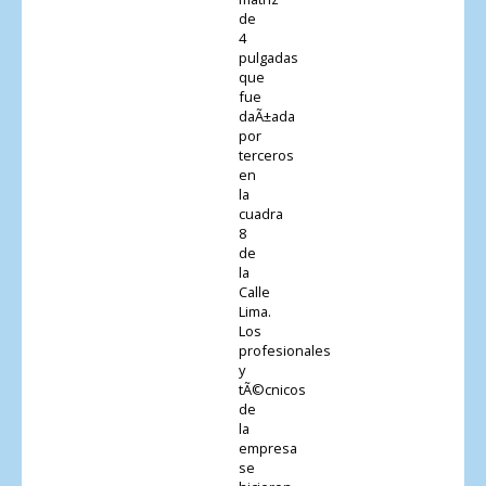
de
4
pulgadas
que
fue
daÃ±ada
por
terceros
en
la
cuadra
8
de
la
Calle
Lima.
Los
profesionales
y
tÃ©cnicos
de
la
empresa
se