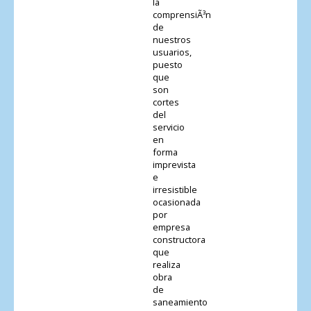
la
comprensiÃ³n
de
nuestros
usuarios,
puesto
que
son
cortes
del
servicio
en
forma
imprevista
e
irresistible
ocasionada
por
empresa
constructora
que
realiza
obra
de
saneamiento