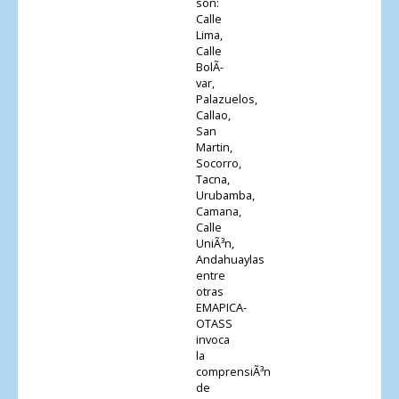
son:
Calle
Lima,
Calle
BolÃ­
var,
Palazuelos,
Callao,
San
Martin,
Socorro,
Tacna,
Urubamba,
Camana,
Calle
UniÃ³n,
Andahuaylas
entre
otras
EMAPICA-
OTASS
invoca
la
comprensiÃ³n
de