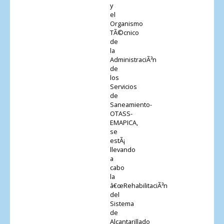
y
el
Organismo
TÃ©cnico
de
la
AdministraciÃ³n
de
los
Servicios
de
Saneamiento-
OTASS-
EMAPICA,
se
estÃ¡
llevando
a
cabo
la
â€œRehabilitaciÃ³n
del
Sistema
de
Alcantarillado