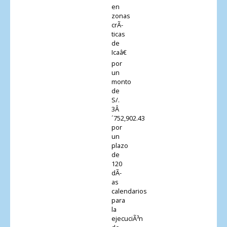
en
zonas
crÃ­
ticas
de
Icaâ€
por
un
monto
de
S/.
3Â
´752,902.43
por
un
plazo
de
120
dÃ­
as
calendarios
para
la
ejecuciÃ³n