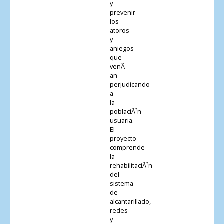
y
prevenir
los
atoros
y
aniegos
que
venÃ­
an
perjudicando
a
la
poblaciÃ³n
usuaria.
El
proyecto
comprende
la
rehabilitaciÃ³n
del
sistema
de
alcantarillado,
redes
y