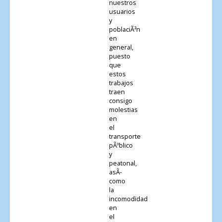
nuestros
usuarios
y
poblaciÃ³n
en
general,
puesto
que
estos
trabajos
traen
consigo
molestias
en
el
transporte
pÃºblico
y
peatonal,
asÃ­
como
la
incomodidad
en
el