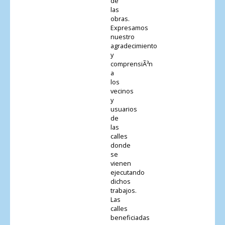
de
las
obras.
Expresamos
nuestro
agradecimiento
y
comprensiÃ³n
a
los
vecinos
y
usuarios
de
las
calles
donde
se
vienen
ejecutando
dichos
trabajos.
Las
calles
beneficiadas