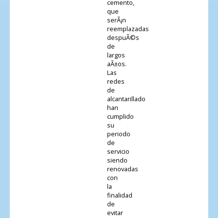
cemento,
que
serÃ¡n
reemplazadas
despuÃ©s
de
largos
aÃ±os.
Las
redes
de
alcantarillado
han
cumplido
su
periodo
de
servicio
siendo
renovadas
con
la
finalidad
de
evitar