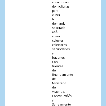
conexiones
domiciliarias
para
cubrir
la
demanda
solicitada
asÃ­
como
colector,
colectores
secundarios
y
buzones.
Con
fuentes
de
financiamiento
del
Ministerio
de
Vivienda,
ConstrucciÃ³n
y
Saneamiento