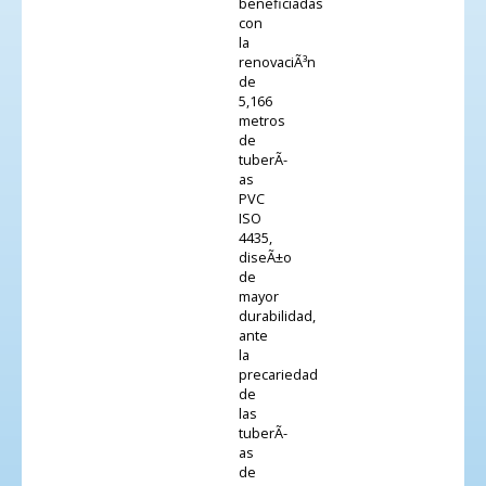
beneficiadas
con
la
renovaciÃ³n
de
5,166
metros
de
tuberÃ­
as
PVC
ISO
4435,
diseÃ±o
de
mayor
durabilidad,
ante
la
precariedad
de
las
tuberÃ­
as
de