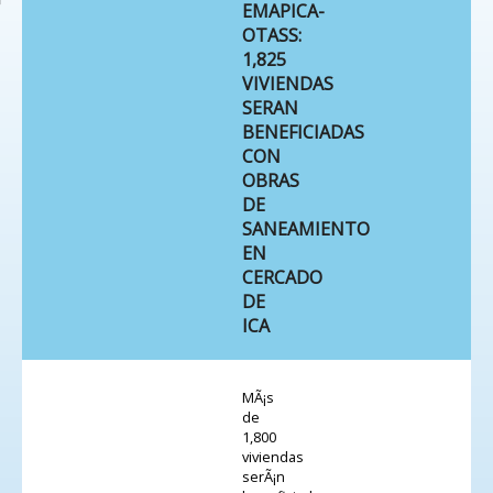
EMAPICA-
OTASS:
1,825
VIVIENDAS
SERAN
BENEFICIADAS
CON
OBRAS
DE
SANEAMIENTO
EN
CERCADO
DE
ICA
MÃ¡s
de
1,800
viviendas
serÃ¡n