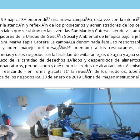
PS Emapica SA emprendiÃ³ una nueva campaÃ±a; esta vez con la intenciÃ
r la atenciÃ³n y reflexiÃ³n de los propietarios y administradores de los c
ciales que se ubican en las avenidas San Martin y Cutervo, siendo visitad
jadores de la Unidad de GestiÃ³n Social y Ambiental de Emapica bajo la je
a Sra. MarÃ­a Tapia Cabrera. La campaÃ±a denominada â€œUso responsabl
 y buen manejo del desagÃ¼eâ€ orientado a los restaurantes, ch
herias y otros negocios con la finalidad de evitar aniegos de agua y agua s
ucto de la cantidad de desechos sÃ³lidos y desperdicios de alimento
ionan atoros, perjudicando y daÃ±ando las redes de alcantarillado. Asimis
e realizando - en forma gratuita â€“ la revisiÃ³n de los inodoros, tuberÃ
s de los negocios Ica, 30 de enero de 2019 Oficina de Imagen Institucional