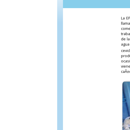
La E
llama
comer
traba
de l
agua
cevic
prod
ocas
vien
caÃ±o