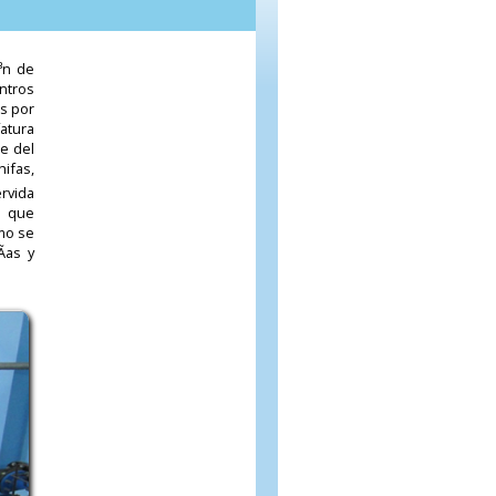
³n de
entros
os por
fatura
e del
ifas,
ervida
s que
mo se
­as y