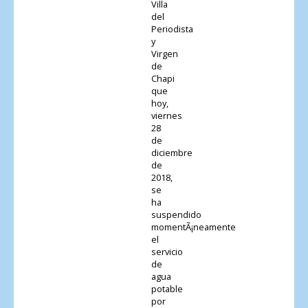
Villa
del
Periodista
y
Virgen
de
Chapi
que
hoy,
viernes
28
de
diciembre
de
2018,
se
ha
suspendido
momentÃ¡neamente
el
servicio
de
agua
potable
por