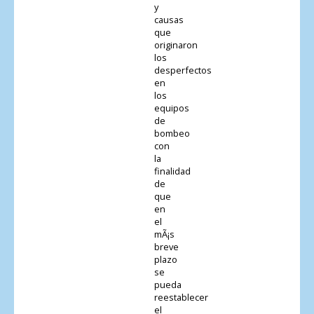
y
causas
que
originaron
los
desperfectos
en
los
equipos
de
bombeo
con
la
finalidad
de
que
en
el
mÃ¡s
breve
plazo
se
pueda
reestablecer
el