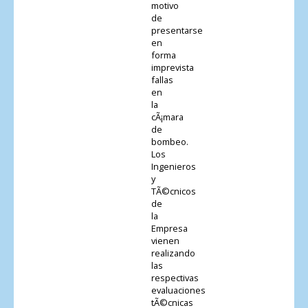
motivo
de
presentarse
en
forma
imprevista
fallas
en
la
cÃ¡mara
de
bombeo.
Los
Ingenieros
y
TÃ©cnicos
de
la
Empresa
vienen
realizando
las
respectivas
evaluaciones
tÃ©cnicas