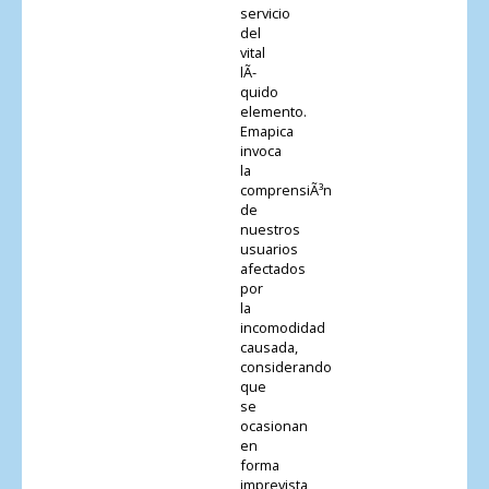
servicio
del
vital
lÃ­
quido
elemento.
Emapica
invoca
la
comprensiÃ³n
de
nuestros
usuarios
afectados
por
la
incomodidad
causada,
considerando
que
se
ocasionan
en
forma
imprevista