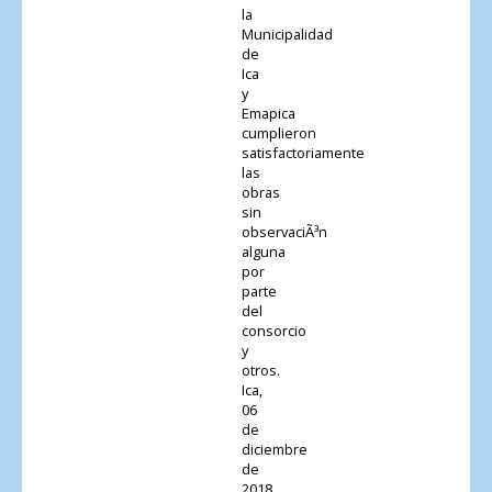
la
Municipalidad
de
Ica
y
Emapica
cumplieron
satisfactoriamente
las
obras
sin
observaciÃ³n
alguna
por
parte
del
consorcio
y
otros.
Ica,
06
de
diciembre
de
2018