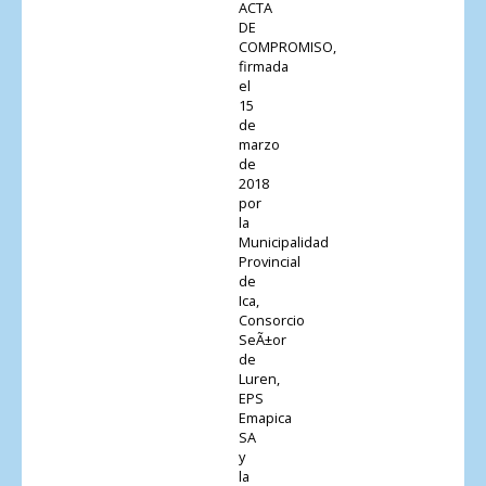
ACTA
DE
COMPROMISO,
firmada
el
15
de
marzo
de
2018
por
la
Municipalidad
Provincial
de
Ica,
Consorcio
SeÃ±or
de
Luren,
EPS
Emapica
SA
y
la