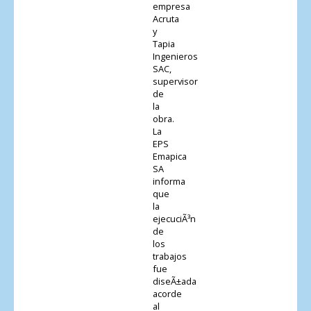
empresa
Acruta
y
Tapia
Ingenieros
SAC,
supervisor
de
la
obra.
La
EPS
Emapica
SA
informa
que
la
ejecuciÃ³n
de
los
trabajos
fue
diseÃ±ada
acorde
al