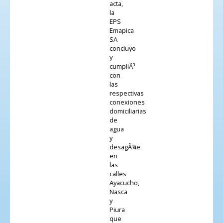
acta,
la
EPS
Emapica
SA
concluyo
y
cumpliÃ³
con
las
respectivas
conexiones
domiciliarias
de
agua
y
desagÃ¼e
en
las
calles
Ayacucho,
Nasca
y
Piura
que