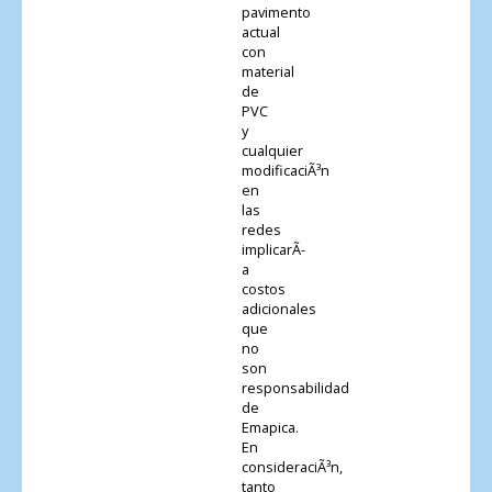
pavimento
actual
con
material
de
PVC
y
cualquier
modificaciÃ³n
en
las
redes
implicarÃ­
a
costos
adicionales
que
no
son
responsabilidad
de
Emapica.
En
consideraciÃ³n,
tanto