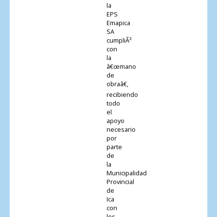
la
EPS
Emapica
SA
cumpliÃ³
con
la
â€œmano
de
obraâ€,
recibiendo
todo
el
apoyo
necesario
por
parte
de
la
Municipalidad
Provincial
de
Ica
con
los