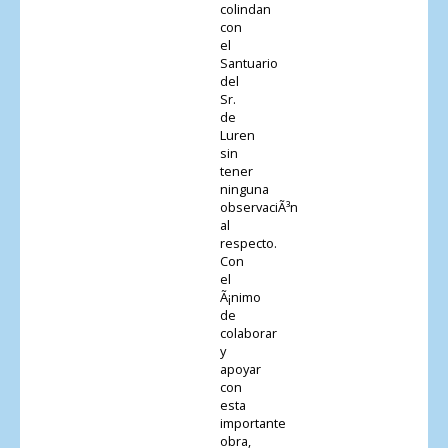
colindan
con
el
Santuario
del
Sr.
de
Luren
sin
tener
ninguna
observaciÃ³n
al
respecto.
Con
el
Ã¡nimo
de
colaborar
y
apoyar
con
esta
importante
obra,