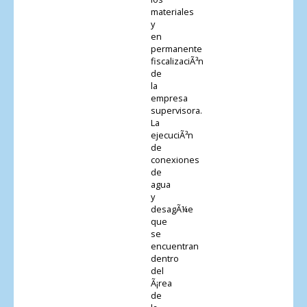
materiales
y
en
permanente
fiscalizaciÃ³n
de
la
empresa
supervisora.
La
ejecuciÃ³n
de
conexiones
de
agua
y
desagÃ¼e
que
se
encuentran
dentro
del
Ã¡rea
de