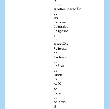
la
obra:
â€œRecuperaciÃ³n
de
los
Servicios
Culturales
Religiosos
y
de
TradiciÃ³n
Religiosa
del
Santuario
del
SeÃ±or
de
Luren
de
Icaâ€
se
hicieron
de
acuerdo
al