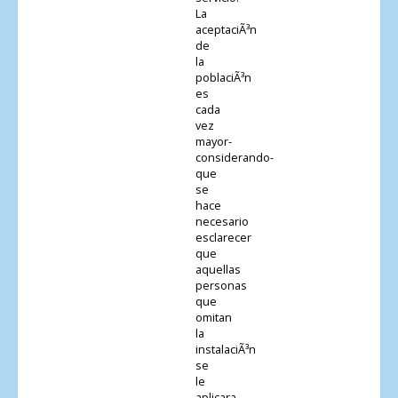
La
aceptaciÃ³n
de
la
poblaciÃ³n
es
cada
vez
mayor-
considerando-
que
se
hace
necesario
esclarecer
que
aquellas
personas
que
omitan
la
instalaciÃ³n
se
le
aplicara