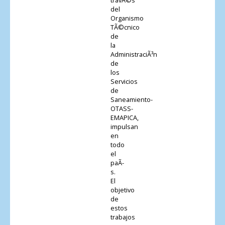
del
Organismo
TÃ©cnico
de
la
AdministraciÃ³n
de
los
Servicios
de
Saneamiento-
OTASS-
EMAPICA,
impulsan
en
todo
el
paÃ­
s.
El
objetivo
de
estos
trabajos