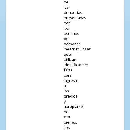
de
las
denuncias
presentadas
por
los
usuarios
de
personas
inescrupulosas
que
utilizan
identificaciÃ³n
falsa
para
ingresar
a
los
predios
y
apropiarse
de
sus
bienes.
Los