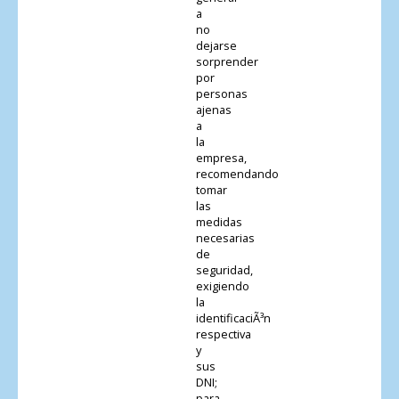
a
no
dejarse
sorprender
por
personas
ajenas
a
la
empresa,
recomendando
tomar
las
medidas
necesarias
de
seguridad,
exigiendo
la
identificaciÃ³n
respectiva
y
sus
DNI;
para