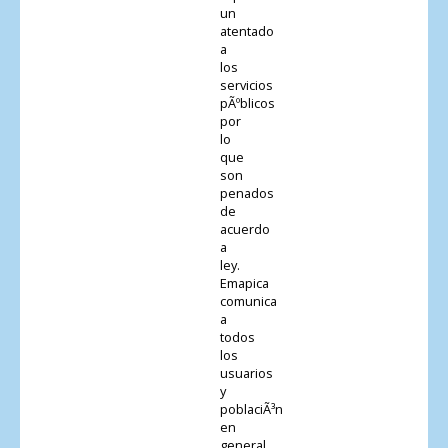
un
atentado
a
los
servicios
pÃºblicos
por
lo
que
son
penados
de
acuerdo
a
ley.
Emapica
comunica
a
todos
los
usuarios
y
poblaciÃ³n
en
general