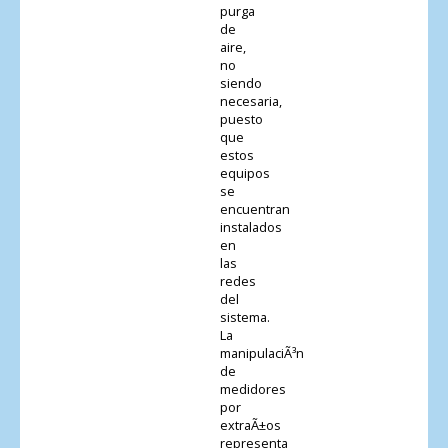
purga
de
aire,
no
siendo
necesaria,
puesto
que
estos
equipos
se
encuentran
instalados
en
las
redes
del
sistema.
La
manipulaciÃ³n
de
medidores
por
extraÃ±os
representa