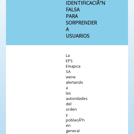
IDENTIFICACIÃ“N
FALSA
PARA
SORPRENDER
A
USUARIOS
La
EPS
Emapica
SA
viene
alertando
a
las
autoridades
del
orden
y
poblaciÃ³n
en
general