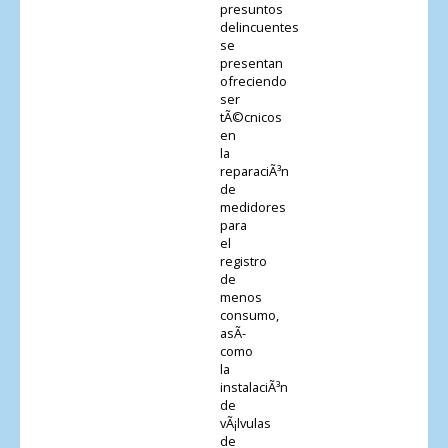
presuntos
delincuentes
se
presentan
ofreciendo
ser
tÃ©cnicos
en
la
reparaciÃ³n
de
medidores
para
el
registro
de
menos
consumo,
asÃ­
como
la
instalaciÃ³n
de
vÃ¡lvulas
de