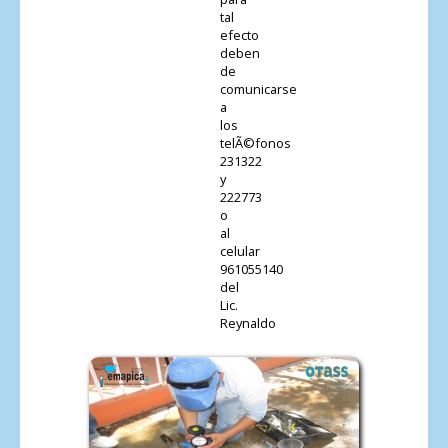
tal
efecto
deben
de
comunicarse
a
los
telÃ©fonos
231322
y
222773
o
al
celular
961055140
del
Lic.
Reynaldo