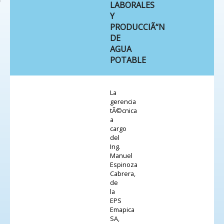
LABORALES
Y
PRODUCCIÃ“N
DE
AGUA
POTABLE
La
gerencia
tÃ©cnica
a
cargo
del
Ing.
Manuel
Espinoza
Cabrera,
de
la
EPS
Emapica
SA,