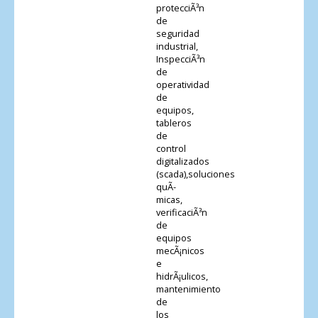
protecciÃ³n
de
seguridad
industrial,
InspecciÃ³n
de
operatividad
de
equipos,
tableros
de
control
digitalizados
(scada),soluciones
quÃ­
micas,
verificaciÃ³n
de
equipos
mecÃ¡nicos
e
hidrÃ¡ulicos,
mantenimiento
de
los