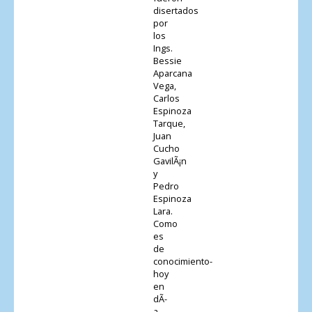
disertados
por
los
Ings.
Bessie
Aparcana
Vega,
Carlos
Espinoza
Tarque,
Juan
Cucho
GavilÃ¡n
y
Pedro
Espinoza
Lara.
Como
es
de
conocimiento-
hoy
en
dÃ­
a-