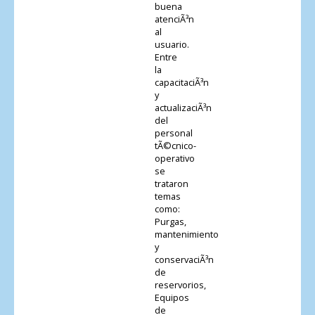
buena
atenciÃ³n
al
usuario.
Entre
la
capacitaciÃ³n
y
actualizaciÃ³n
del
personal
tÃ©cnico-
operativo
se
trataron
temas
como:
Purgas,
mantenimiento
y
conservaciÃ³n
de
reservorios,
Equipos
de