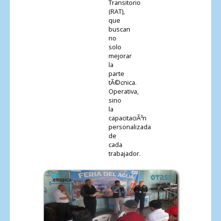
Transitorio
(RAT),
que
buscan
no
solo
mejorar
la
parte
tÃ©cnica.
Operativa,
sino
la
capacitaciÃ³n
personalizada
de
cada
trabajador.