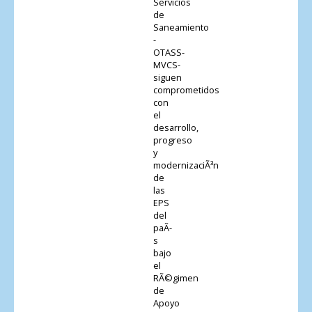
Servicios
de
Saneamiento
-
OTASS-
MVCS-
siguen
comprometidos
con
el
desarrollo,
progreso
y
modernizaciÃ³n
de
las
EPS
del
paÃ­
s
bajo
el
RÃ©gimen
de
Apoyo