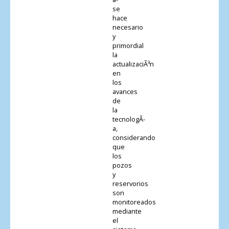
se
hace
necesario
y
primordial
la
actualizaciÃ³n
en
los
avances
de
la
tecnologÃ­
a,
considerando
que
los
pozos
y
reservorios
son
monitoreados
mediante
el