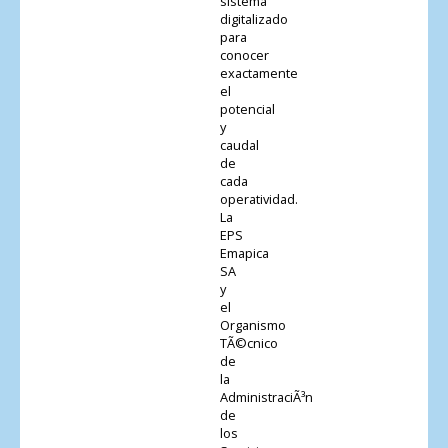
sistema
digitalizado
para
conocer
exactamente
el
potencial
y
caudal
de
cada
operatividad.
La
EPS
Emapica
SA
y
el
Organismo
TÃ©cnico
de
la
AdministraciÃ³n
de
los