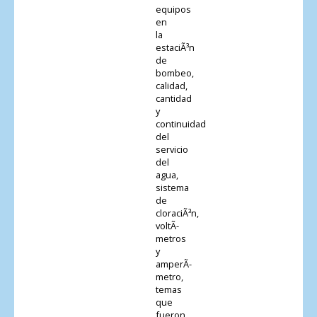
equipos
en
la
estaciÃ³n
de
bombeo,
calidad,
cantidad
y
continuidad
del
servicio
del
agua,
sistema
de
cloraciÃ³n,
voltÃ­
metros
y
amperÃ­
metro,
temas
que
fueron