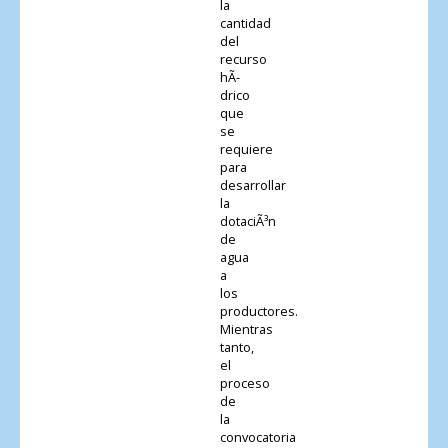
la
cantidad
del
recurso
hÃ­
drico
que
se
requiere
para
desarrollar
la
dotaciÃ³n
de
agua
a
los
productores.
Mientras
tanto,
el
proceso
de
la
convocatoria