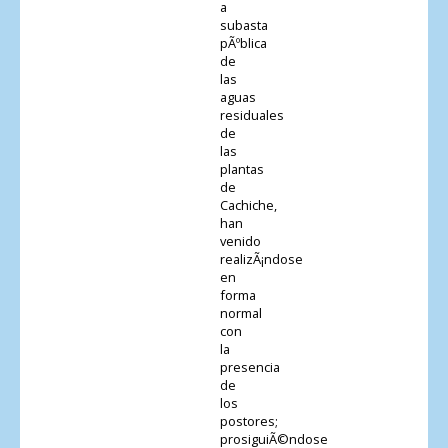
a
subasta
pÃºblica
de
las
aguas
residuales
de
las
plantas
de
Cachiche,
han
venido
realizÃ¡ndose
en
forma
normal
con
la
presencia
de
los
postores;
prosiguiÃ©ndose