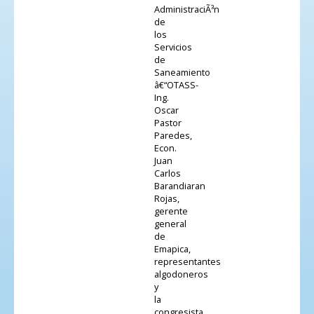
AdministraciÃ³n
de
los
Servicios
de
Saneamiento
â€“OTASS-
Ing.
Oscar
Pastor
Paredes,
Econ.
Juan
Carlos
Barandiaran
Rojas,
gerente
general
de
Emapica,
representantes
algodoneros
y
la
congresista