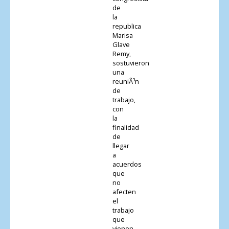
de
la
republica
Marisa
Glave
Remy,
sostuvieron
una
reuniÃ³n
de
trabajo,
con
la
finalidad
de
llegar
a
acuerdos
que
no
afecten
el
trabajo
que
vienen