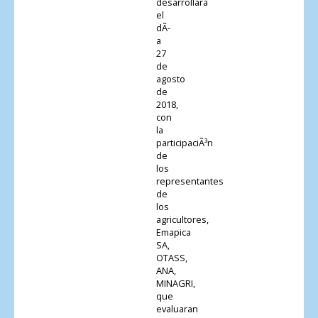
desarrollara
el
dÃ­
a
27
de
agosto
de
2018,
con
la
participaciÃ³n
de
los
representantes
de
los
agricultores,
Emapica
SA,
OTASS,
ANA,
MINAGRI,
que
evaluaran