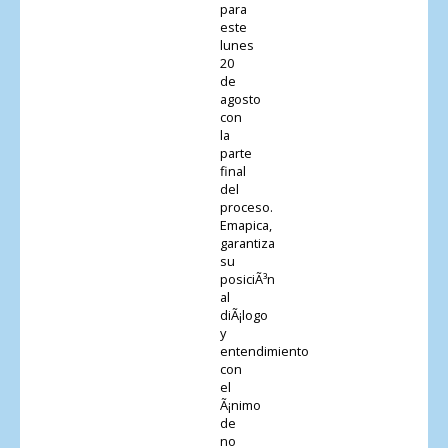
para
este
lunes
20
de
agosto
con
la
parte
final
del
proceso.
Emapica,
garantiza
su
posiciÃ³n
al
diÃ¡logo
y
entendimiento
con
el
Ã¡nimo
de
no