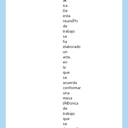
â€“
Ica.
De
esta
reuniÃ³n
de
trabajo
se
ha
elaborado
un
acta,
en
la
que
se
acuerda
conformar
una
mesa
tÃ©cnica
de
trabajo
que
se