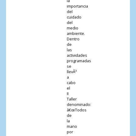
la
importancia
del
cuidado
del
medio
ambiente.
Dentro
de
las
actividades
programadas
se
llevÃ³
a
cabo
el
II
Taller
denominado:
â€œTodos
de
la
mano
por