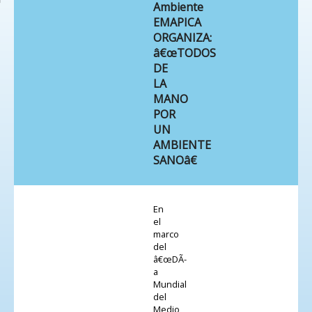
Ambiente
EMAPICA
ORGANIZA:
â€œTODOS
DE
LA
MANO
POR
UN
AMBIENTE
SANOâ€
En
el
marco
del
â€œDÃ­
a
Mundial
del
Medio