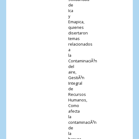
de
Ica
y
Emapica,
quienes
disertaron
temas
relacionados
a
la
ContaminaciÃ³n
del
aire,
GestiÃ³n
Integral
de
Recursos
Humanos,
Como
afecta
la
contaminaciÃ³n
de
la
basura