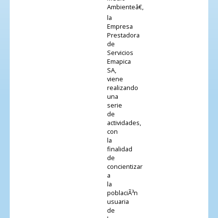
Ambienteâ€,
la
Empresa
Prestadora
de
Servicios
Emapica
SA,
viene
realizando
una
serie
de
actividades,
con
la
finalidad
de
concientizar
a
la
poblaciÃ³n
usuaria
de