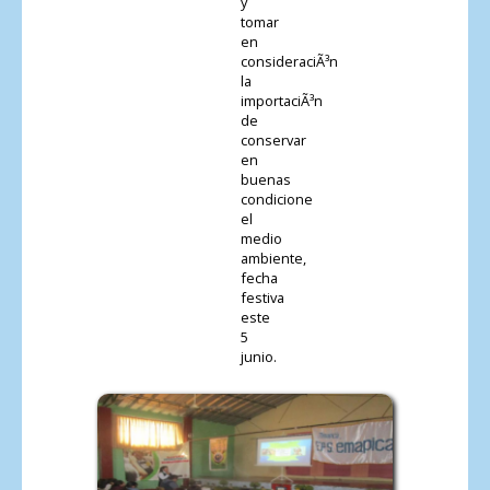
y
tomar
en
consideraciÃ³n
la
importaciÃ³n
de
conservar
en
buenas
condicione
el
medio
ambiente,
fecha
festiva
este
5
junio.