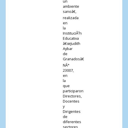
un
ambiente
sanoâ€,
realizada
en
la
InstituciÃ³n
Educativa
â€œJudith
Aybar
de
Granadosâ€
NÂ°
23007,
en
la
que
participaron
Directores,
Docentes
y
Dirigentes
de
diferentes
sectores