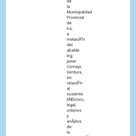
de
la
Municipalidad
Provincial
de
Ica,
a
invitaciÃ³n
del
alcalde
Ing.
Javier
Cornejo
Ventura,
en
relaciÃ³n
al
sustento
tÃ©cnico,
legal,
criterios
y
anÃ¡lisis
de
la