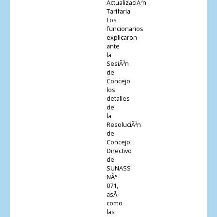
ActualizaciÃ³n
Tarifaria.
Los
funcionarios
explicaron
ante
la
SesiÃ³n
de
Concejo
los
detalles
de
la
ResoluciÃ³n
de
Concejo
Directivo
de
SUNASS
NÂ°
071,
asÃ­
como
las