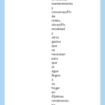
mantenimiento
y
conservaciÃ³n
de
redes,
cloraciÃ³n,
movilidad
y
otros
gastos
que
se
necesitan
para
que
el
agua
llegue
a
su
hogar
en
Ã³ptimas
condiciones.
Ica,