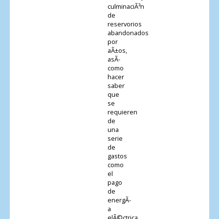
culminaciÃ³n
de
reservorios
abandonados
por
aÃ±os,
asÃ­
como
hacer
saber
que
se
requieren
de
una
serie
de
gastos
como
el
pago
de
energÃ­
a
elÃ©ctrica,