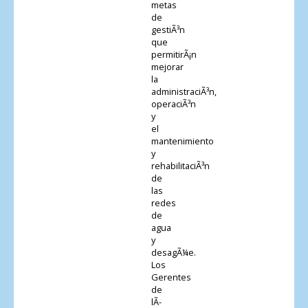
metas
de
gestiÃ³n
que
permitirÃ¡n
mejorar
la
administraciÃ³n,
operaciÃ³n
y
el
mantenimiento
y
rehabilitaciÃ³n
de
las
redes
de
agua
y
desagÃ¼e.
Los
Gerentes
de
lÃ­