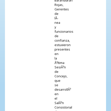
Barandiaran
Rojas,
Gerentes
de
lÃ­
nea
y
funcionarios
de
confianza,
estuvieron
presentes
en
la
Ãºltima
SesiÃ³n
de
Concejo,
que
se
desarrollÃ³
en
el
SalÃ³n
Consistorial