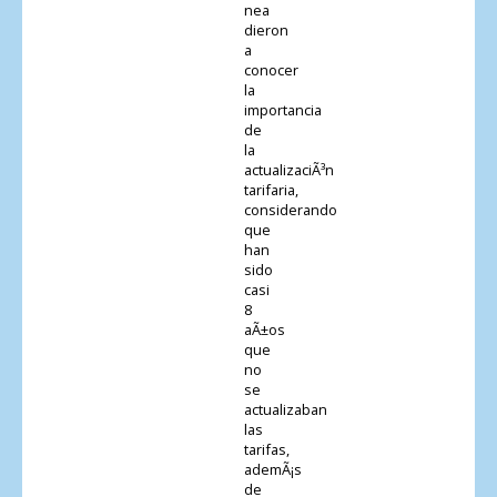
nea
dieron
a
conocer
la
importancia
de
la
actualizaciÃ³n
tarifaria,
considerando
que
han
sido
casi
8
aÃ±os
que
no
se
actualizaban
las
tarifas,
ademÃ¡s
de