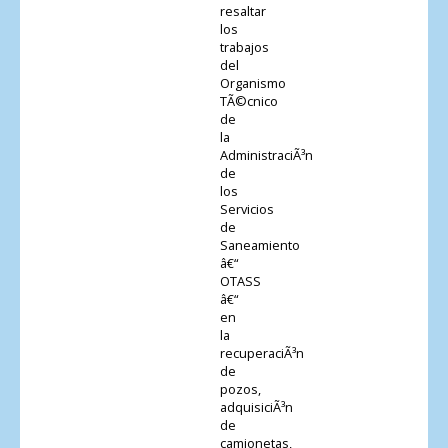
resaltar
los
trabajos
del
Organismo
TÃ©cnico
de
la
AdministraciÃ³n
de
los
Servicios
de
Saneamiento
â€“
OTASS
â€“
en
la
recuperaciÃ³n
de
pozos,
adquisiciÃ³n
de
camionetas,