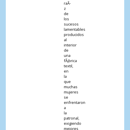
raÃ­
z
de
los
sucesos
lamentables
producidos
al
interior
de
una
fÃ¡brica
textil,
en
la
que
muchas
mujeres
se
enfrentaron
a
la
patronal,
exigiendo
mejores