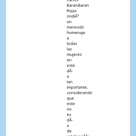
Barandiaran
Rojas
rindiÃ³
un
merecido
homenaje
a
todas
las
mujeres
en
este
dÃ­
a
tan
importante,
considerando
que
este
no
es
dÃ­
a
de