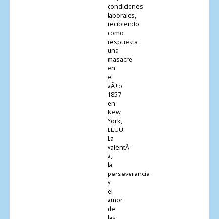
condiciones
laborales,
recibiendo
como
respuesta
una
masacre
en
el
aÃ±o
1857
en
New
York,
EEUU.
La
valentÃ­
a,
la
perseverancia
y
el
amor
de
las