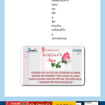
celebraciÃ³n
sino
un
dÃ­
a
de
mucha
reflexiÃ³n
y
conciencia.