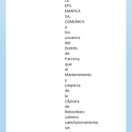
La
EPS
EMAPICA
SA,
COMUNICA
a
los
usuarios
del
Distrito
de
Parcona,
que
el
Mantenimiento
y
Limpieza
de
la
CÃ¡mara
de
Rebombeo
culmino
satisfactoriamente;
sin