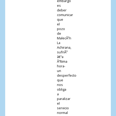
embargo
es
deber
comunicar
que
el
pozo
de
MalecÃ³n
La
Achirana,
sufriÃ³
â€“a
Ãºltima
hora-
un
desperfecto
que
nos
obliga
a
paralizar
el
servicio
normal