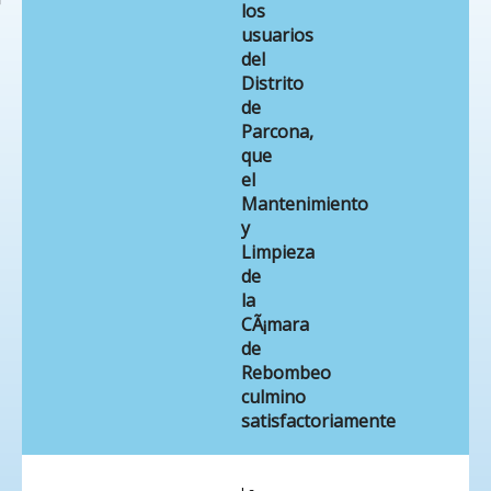
los
usuarios
del
Distrito
de
Parcona,
que
el
Mantenimiento
y
Limpieza
de
la
CÃ¡mara
de
Rebombeo
culmino
satisfactoriamente