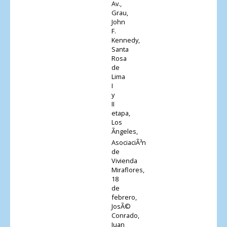
Av.,
Grau,
John
F.
Kennedy,
Santa
Rosa
de
Lima
I
y
II
etapa,
Los
Ãngeles,
AsociaciÃ³n
de
Vivienda
Miraflores,
18
de
febrero,
JosÃ©
Conrado,
Juan