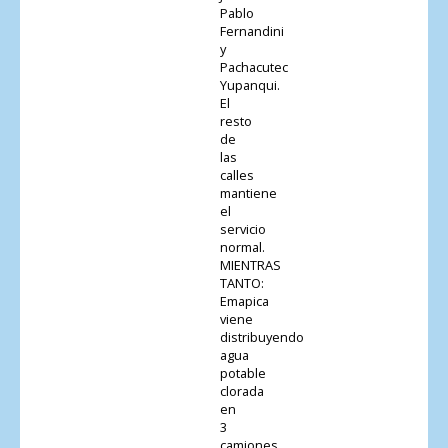
Pablo
Fernandini
y
Pachacutec
Yupanqui.
El
resto
de
las
calles
mantiene
el
servicio
normal.
MIENTRAS
TANTO:
Emapica
viene
distribuyendo
agua
potable
clorada
en
3
camiones