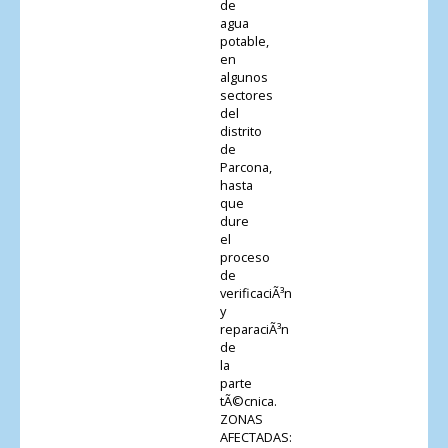
de
agua
potable,
en
algunos
sectores
del
distrito
de
Parcona,
hasta
que
dure
el
proceso
de
verificaciÃ³n
y
reparaciÃ³n
de
la
parte
tÃ©cnica.
ZONAS
AFECTADAS: