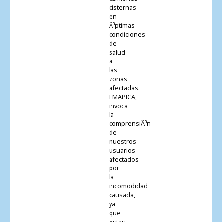
cisternas
en
Ã³ptimas
condiciones
de
salud
a
las
zonas
afectadas.
EMAPICA,
invoca
la
comprensiÃ³n
de
nuestros
usuarios
afectados
por
la
incomodidad
causada,
ya
que
estas