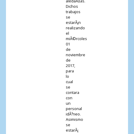
aledaÃ±as.
Dichos
trabajos
se
estarÃ¡n
realizando
el
miÃ©rcoles
01
de
noviembre
de
2017,
para
lo
cual
se
contara
con
un
personal
idÃ³neo.
Asimismo
se
estarÃ¡