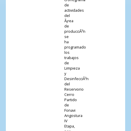
de
actividades
del
Ã¡rea
de
producciÃ³n
se
ha
programado
los
trabajos
de
Limpieza
y
DesinfecciÃ³n
del
Reservorio
Cerro
Partido
de
Fonavi
Angostura
IV
Etapa,