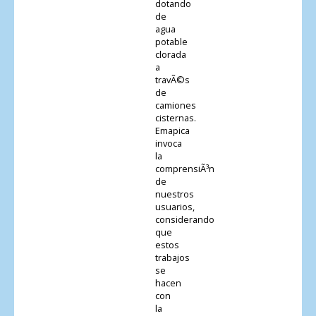
dotando
de
agua
potable
clorada
a
travÃ©s
de
camiones
cisternas.
Emapica
invoca
la
comprensiÃ³n
de
nuestros
usuarios,
considerando
que
estos
trabajos
se
hacen
con
la