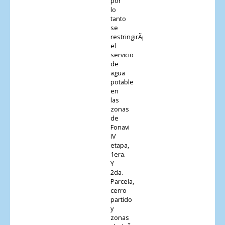
por
lo
tanto
se
restringirÃ¡
el
servicio
de
agua
potable
en
las
zonas
de
Fonavi
IV
etapa,
1era.
Y
2da.
Parcela,
cerro
partido
y
zonas