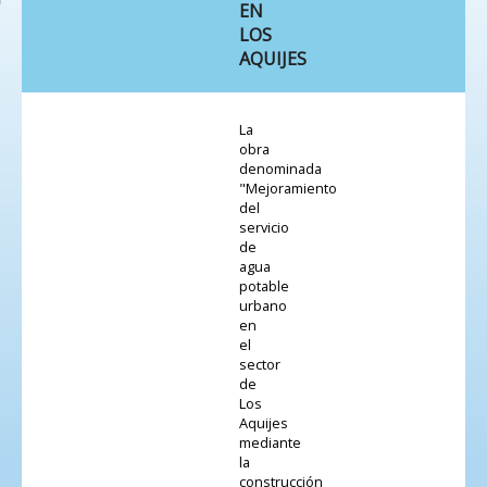
EN
LOS
AQUIJES
La
obra
denominada
"Mejoramiento
del
servicio
de
agua
potable
urbano
en
el
sector
de
Los
Aquijes
mediante
la
construcción