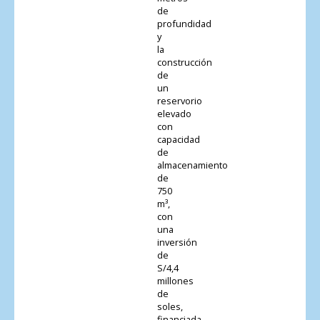
de
profundidad
y
la
construcción
de
un
reservorio
elevado
con
capacidad
de
almacenamiento
de
750
m³,
con
una
inversión
de
S/4,4
millones
de
soles,
financiada