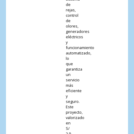
de
rejas,
control
de
olores,
generadores
eléctricos
y
funcionamiento
automatizado,
lo
que
garantiza
un
servicio
más
eficiente
y
seguro.
Este
proyecto,
valorizado
en
S/
2.9