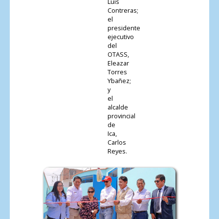
Luis
Contreras;
el
presidente
ejecutivo
del
OTASS,
Eleazar
Torres
Ybañez;
y
el
alcalde
provincial
de
Ica,
Carlos
Reyes.