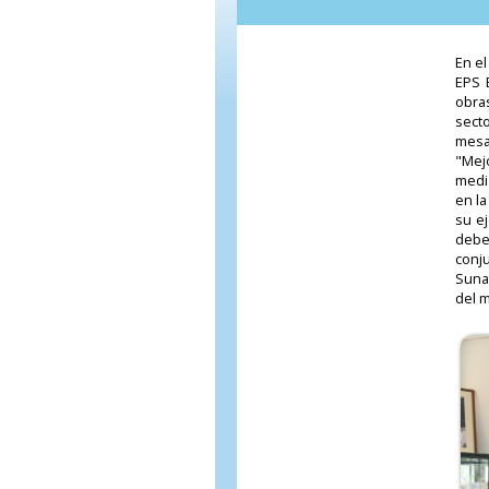
En el
EPS 
obra
sect
mesa
"Mej
medi
en la
su e
deber
conj
Suna
del m