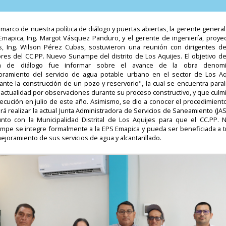
 marco de nuestra política de diálogo y puertas abiertas, la gerente general
Emapica, Ing. Margot Vásquez Panduro, y el gerente de ingeniería, proyec
s, Ing. Wilson Pérez Cubas, sostuvieron una reunión con dirigentes de
ores del CC.PP. Nuevo Sunampe del distrito de Los Aquijes. El objetivo de
 de diálogo fue informar sobre el avance de la obra denom
oramiento del servicio de agua potable urbano en el sector de Los Aq
ante la construcción de un pozo y reservorio", la cual se encuentra paral
 actualidad por observaciones durante su proceso constructivo, y que culm
jecución en julio de este año. Asimismo, se dio a conocer el procedimient
á realizar la actual Junta Administradora de Servicios de Saneamiento (JA
unto con la Municipalidad Distrital de Los Aquijes para que el CC.PP. 
mpe se integre formalmente a la EPS Emapica y pueda ser beneficiada a t
ejoramiento de sus servicios de agua y alcantarillado.