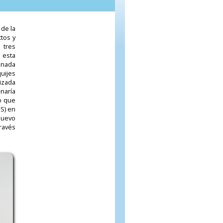
 de la
tos y
 tres
 esta
inada
uijes
izada
inaría
o que
SS) en
Nuevo
ravés