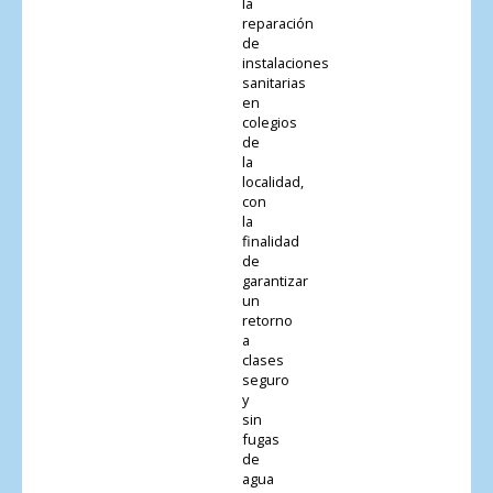
la
reparación
de
instalaciones
sanitarias
en
colegios
de
la
localidad,
con
la
finalidad
de
garantizar
un
retorno
a
clases
seguro
y
sin
fugas
de
agua