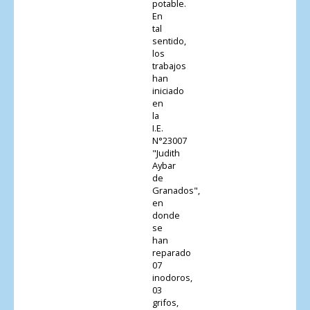
potable.
En
tal
sentido,
los
trabajos
han
iniciado
en
la
I.E.
N°23007
"Judith
Aybar
de
Granados",
en
donde
se
han
reparado
07
inodoros,
03
grifos,