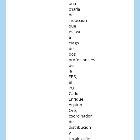
una
charla
de
inducción
que
estuvo
a
cargo
de
dos
profesionales
de
la
EPS,
el
Ing.
Carlos
Enrique
Aquino
Oré,
coordinador
de
distribución
y
recolección,