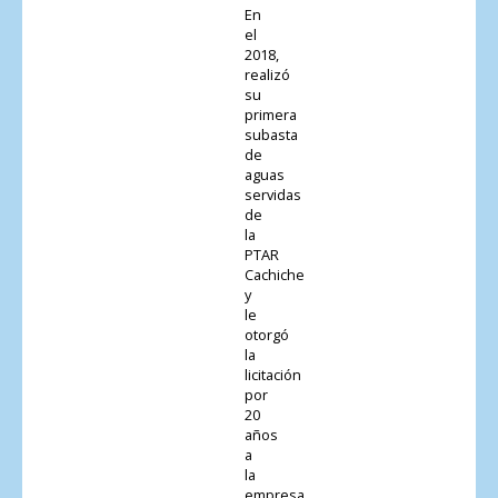
En
el
2018,
realizó
su
primera
subasta
de
aguas
servidas
de
la
PTAR
Cachiche
y
le
otorgó
la
licitación
por
20
años
a
la
empresa