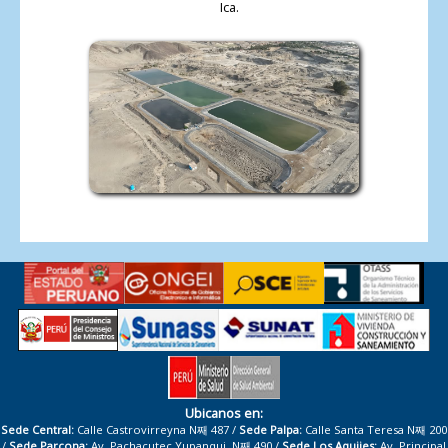
Ica.
Ubicanos en:
Sede Central:
Calle Castrovirreyna N째 487 /
Sede Palpa:
Calle Santa Teresa N째 200
/
Sede Parcona:
Av. Pachacutec Yupanqui. N째 490 /
Sede Los Aquijes:
Av. Principal