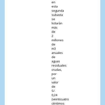
en
esta
segunda
subasta
se
licitarán
más
de
2
millones
de
m3
anuales
de
aguas
residuales
crudas,
por
un
valor
de
S/.
0,24
(veinticuatro
céntimos