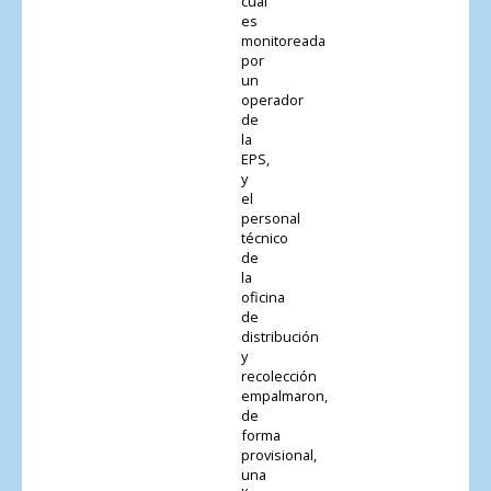
cual
es
monitoreada
por
un
operador
de
la
EPS,
y
el
personal
técnico
de
la
oficina
de
distribución
y
recolección
empalmaron,
de
forma
provisional,
una