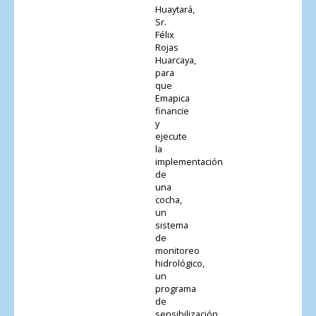
Huaytará,
Sr.
Félix
Rojas
Huarcaya,
para
que
Emapica
financie
y
ejecute
la
implementación
de
una
cocha,
un
sistema
de
monitoreo
hidrológico,
un
programa
de
sensibilización