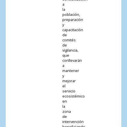
a
la
población,
preparación
y
capacitación
de
comités
de
vigilancia,
que
conllevarán
a
mantener
y
mejorar
el
servicio
ecosistémico
en
la
zona
de
intervención
beneficiando