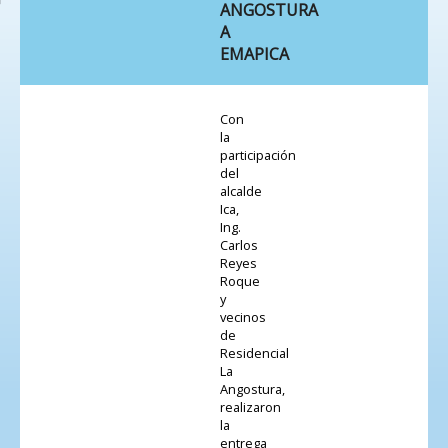
ANGOSTURA
A
EMAPICA
Con
la
participación
del
alcalde
Ica,
Ing.
Carlos
Reyes
Roque
y
vecinos
de
Residencial
La
Angostura,
realizaron
la
entrega