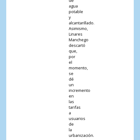
de
agua
potable
y
alcantarillado.
Asimismo,
Linares
Manchego
descartó
que,
por
el
momento,
se
dé
un
incremento
en
las
tarifas
a
usuarios
de
la
urbanización.